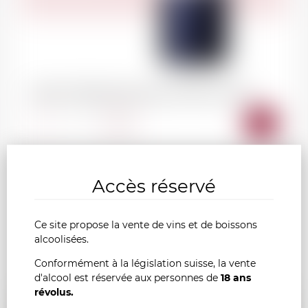
SAINT-EMILION Château de Pressac 2021
AJOU
-
+
AU
Accès réservé
PANI
France
75cl
Ce site propose la vente de vins et de boissons
alcoolisées.
Conformément à la législation suisse, la vente
d'alcool est réservée aux personnes de
18 ans
révolus.