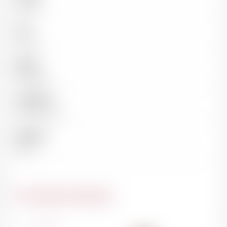
Rouge
Pays
France
Région
Bordeaux
Appellation
Saint-Emilion
Millésime
2019
Du même domaine
France