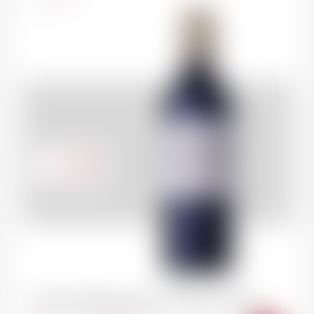
75cl
39.70
CHF
SAINT-EMILION Château de Pressac 2020