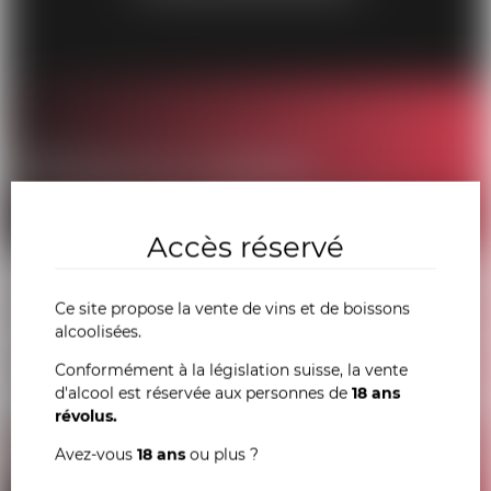
Restons en contact!
Inscrivez-vous à notre newsletter
Accès réservé
Ce site propose la vente de vins et de boissons
alcoolisées.
Conformément à la législation suisse, la vente
d'alcool est réservée aux personnes de
18 ans
révolus.
Avez-vous
18 ans
ou plus ?
S'INSCRIRE