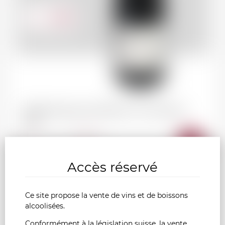
16.90
CHF
VISAN Domaine de l'Obrieu "Les Antonins"
2022
AJOU
-
+
AU
Accès réservé
PANI
Ce site propose la vente de vins et de boissons
France
alcoolisées.
1.5l
Conformément à la législation suisse, la vente