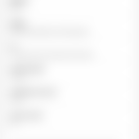
Millésime
2024
Cépages
85% Grenache Blanc, 15% Roussanne
Sol
Parcelles les plus fraîches du Domaine
Capacité de garde
2-5 ans
Température de service
9-12°C
Teneur en alcool
13%