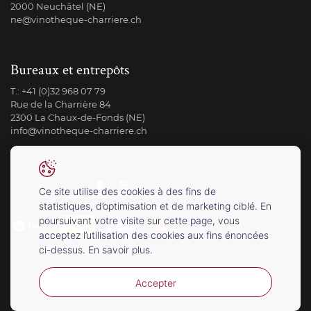
2000 Neuchâtel (NE)
ne@vinotheque-charriere.ch
Bureaux et entrepôts
T.:
+41 (0)32 968 07 79
Rue de la Charrière 84
2300 La Chaux-de-Fonds (NE)
info@vinotheque-charriere.ch
Suivez-nous sur
Ce site utilise des cookies à des fins de
statistiques, d’optimisation et de marketing ciblé. En
poursuivant votre visite sur cette page, vous
acceptez l’utilisation des cookies aux fins énoncées
ci-dessus. En savoir plus.
Accepter
© 2026 Vinothèque de la Charrière. Tous droits réservés