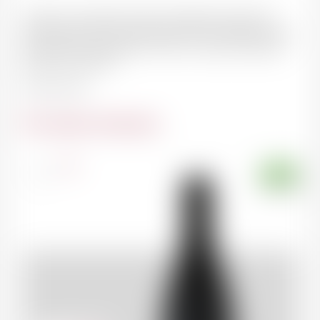
"Après son impressionnante et fabuleuse première
récolte 2005, Jean-Yves persiste dans la réalisation des
plus beaux et grandioses « Visan » que nous n’ayons
jamais rencontrés."
Dany Pochon
Du même domaine
France
75cl