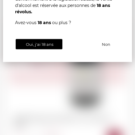
d'alcool est réservée aux personnes de
18 ans
révolus.
Avez-vous
18 ans
ou plus ?
Oui, j'ai 18 ans
Non
38.00
CHF
VISAN Domaine de l'Obrieu "Les Antonins"
2020