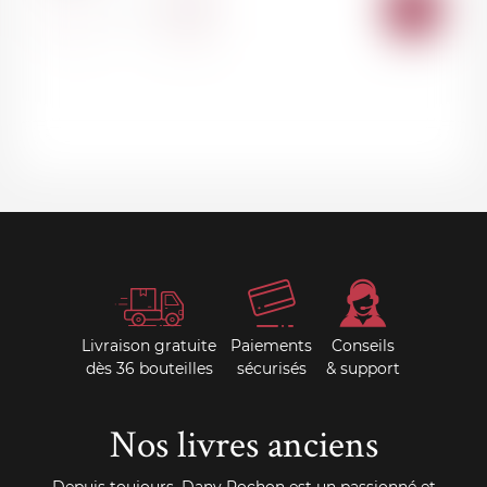
AJOU
-
+
AU
PANI
Livraison gratuite
Paiements
Conseils
dès 36 bouteilles
sécurisés
& support
Nos livres anciens