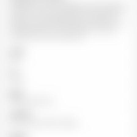
3 générations se sont succédées pour faire du domaine
de l’Obrieu ce qu’il est aujourd’hui. les soins portés aux
vignes tout au long de l’année, dans le respect des
traditions, et des vendanges faites à la main sont la clé
d’une belle récolte. Le vin n’a pas besoin d’artifices
quand le terroir est au rendez-vous.
Couleur
Blanc
Pays
France
Région
Vallée du Rhône Sud
Appellation
Visan - Côtes-du-Rhône Villages