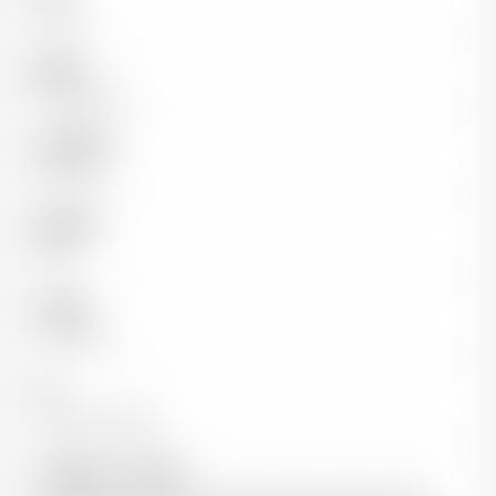
France
Région
Bourgogne
Appellation
Mercurey
Millésime
2023
Cépages
Pinot Noir
Sol
Argiles calcaires
Vinification / Elevage