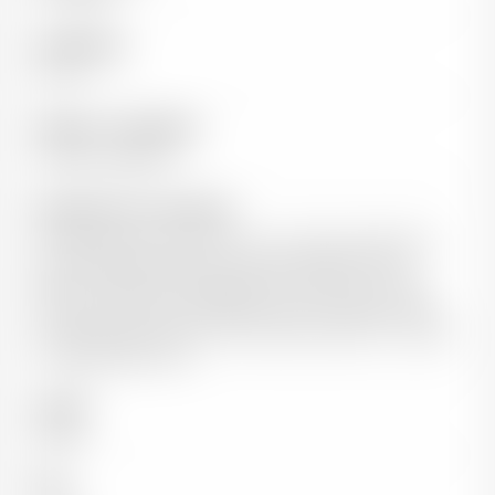
Classification
1er Cru
Vigneron / Propriétaire
François Raquillet
Informations sur le domaine
14 hectares, dont 3,5 en 1er Cru, en lutte raisonnée. La
famille Raquillet exploite cette propriété vinicole
depuis maintenant 11 générations, la 12ème arrivant
sous peu avec leur fille Jeanne. Cette cuvée est issue
d'une seule parcelle de 1,10 hectares située à mi-coteau
et exposée plein sud
Couleur
Rouge
Pays