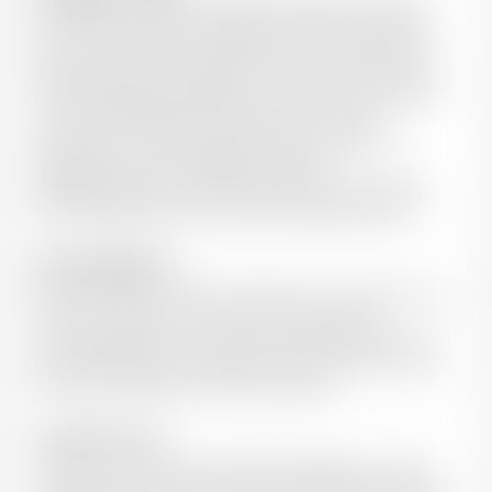
Egrappées à 100% puis réceptionnées par gravité en
bacs de petite taille, les baies sont ensuite encuvées
pour une macération pré-fermentaire à froid durant
quelques jours. la fermentation est naturelle avec les
levures indigènes présentent sur les raisins et dans la
cuverie. Fermentation alcoolique en cuves et
fermentation malo-lactique en fûts. Très peu de
pigeage mais des relevages privilégiés
quotidiennement à raison de 2/jour puis pressurage
avant élevage de 12 mois en fûts neufs pour 30%
Note de dégustation
Robe intense aux reflets violet foncé, le nez "pinote" sur
les fruits rouges et noirs (cerise, fraise, cassis,
framboise) bien mûrs, évoluant progressivement sur
des notes épicées (cannelle), bouche ronde aux tanins
affirmés et délicats à la finale veloutée.
Accord mets et vin
Carpacio de boeuf au Parmigiano Reggiano, cuisine
orientale, terrine de gibier, plateau de charcuterie fine,