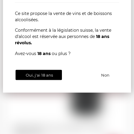
75cl
Ce site propose la vente de vins et de boissons
alcoolisées.
Conformément à la législation suisse, la vente
d'alcool est réservée aux personnes de
18 ans
révolus.
Avez-vous
18 ans
ou plus ?
39.90
CHF
Oui, j'ai 18 ans
Non
MERCUREY François Raquillet "Vieilles
Vignes" 2023