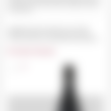
fromages à pâte molle (Chaource, Abbaye de Cîteaux,
Soumaintrain)
L'appellation Mercurey s'étend sur environ 650
hectares de vigne et comporte pas moins de 122
"climats" offrant ainsi une grande diversité gustative
Du même domaine
France
1.5l