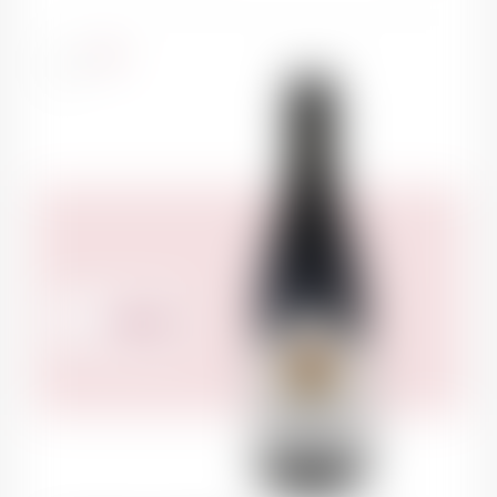
PANI
France
75cl
690.00
CHF