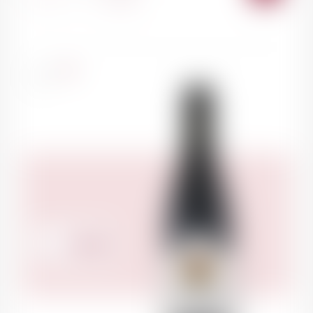
AU
PANI
France
75cl
425.00
CHF