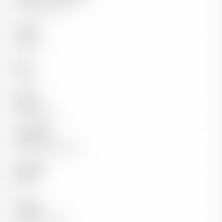
Laurent Lignier
Couleur
Rouge
Pays
France
Région
Bourgogne
Appellation
Morey-Saint-Denis
Millésime
2021
Cépages
100% Pinot Noir