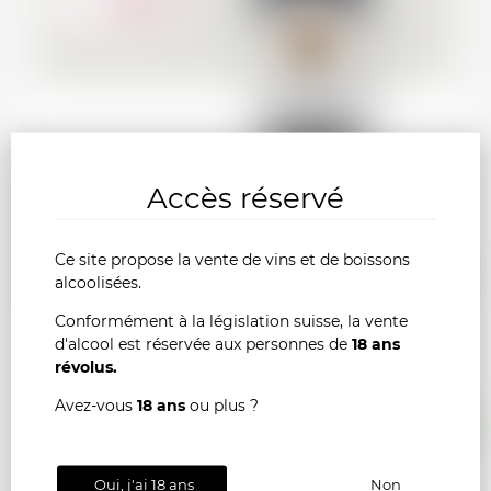
350.00
CHF
Accès réservé
CHARMES-CHAMBERTIN Hubert Lignier
2019
Ce site propose la vente de vins et de boissons
AJOU
-
+
alcoolisées.
AU
Conformément à la législation suisse, la vente
d'alcool est réservée aux personnes de
18 ans
révolus.
PANI
Avez-vous
18 ans
ou plus ?
France
75cl
Oui, j'ai 18 ans
Non