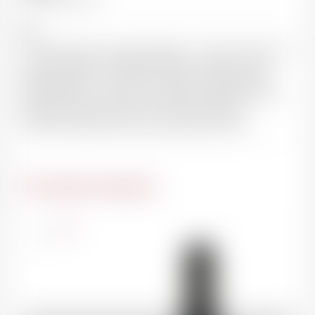
Sol
Surface 90 ares sur deux parcelles : • Monts luisants : 62
ares ; plantée entre 1955 et 1965 en coteaux sur des
pentes de 25 %. • Fremières : 28 ares ; plantée entre
1953 et 1960 Sol maigre composé de calcaires blancs,
d’argile et de marne sur une roche compacte
dénommée dalle nacrée du jurassique moyen
Du même domaine
France
75cl