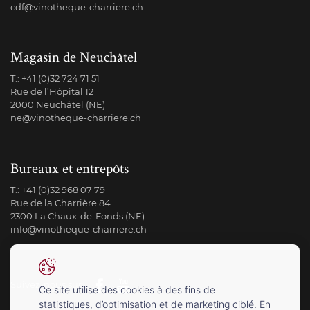
cdf@vinotheque-charriere.ch
Magasin de Neuchâtel
T.:
+41 (0)32 724 71 51
Rue de l’Hôpital 12
2000 Neuchâtel (NE)
ne@vinotheque-charriere.ch
Bureaux et entrepôts
T.:
+41 (0)32 968 07 79
Rue de la Charrière 84
2300 La Chaux-de-Fonds (NE)
info@vinotheque-charriere.ch
Suivez-nous sur
Ce site utilise des cookies à des fins de
statistiques, d’optimisation et de marketing ciblé. En