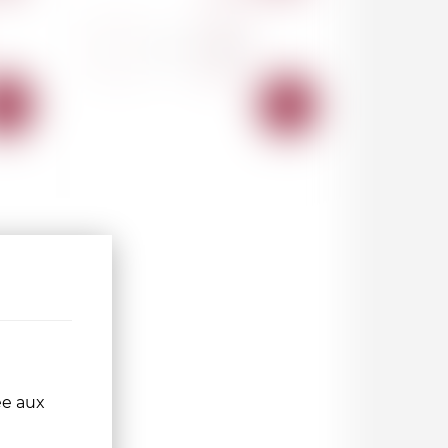
-
+
AJOUTER
AJOUTER
AU
AU
PANIER
PANIER
ée aux