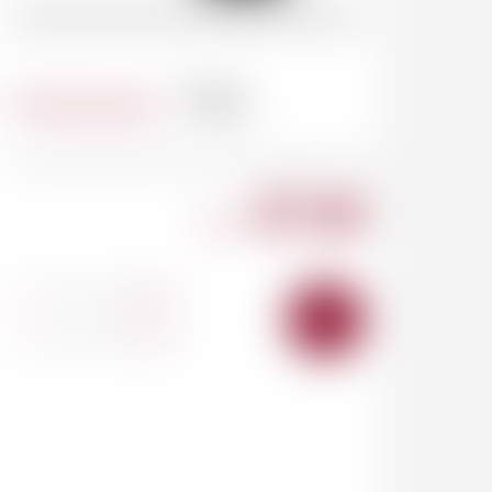
Contenance
75cl
87.00
CHF
-
+
AJOUTER
AU
PANIER