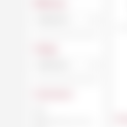
Millésime
Cépage
Contenance
20 CL
33 CL
Du
DEMI-BOUTEILLE, 37.5 CL