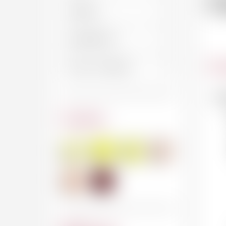
C
Car
No
Couleur