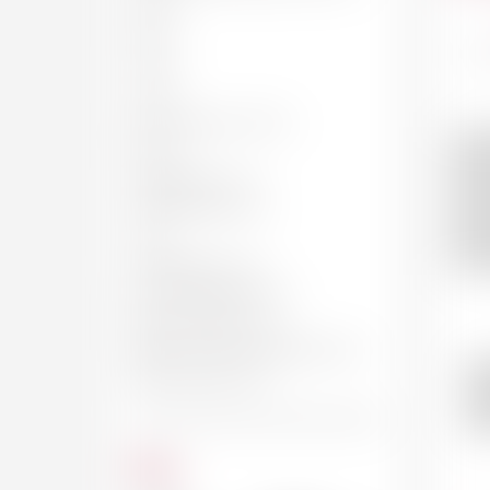
50 CL
62 CL
Fra
70 CL
75c
75 CL
BOUTEILLE, 75 CL
150 CL
MAGNUM, 1.5 L
JÉROBOAM, 3 L
4.5 L
IMPÉRIALE, 6 L
SALMANAZAR, 9 L
BALTHAZAR, 12 L
NABUCHODONOSOR, 15 L
P
MELCHIOR, 18 L
Do
20
Prix