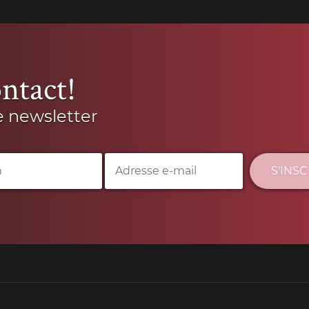
ntact!
e newsletter
S'INS