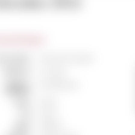
hevalier 2016
actéristiques
m du domaine
Domaine de Chevalier
Classification
Cru Classé
Vigneron /
Famille Bernard
Propriétaire
Couleur
Rouge
Pays
France
Région
Bordeaux