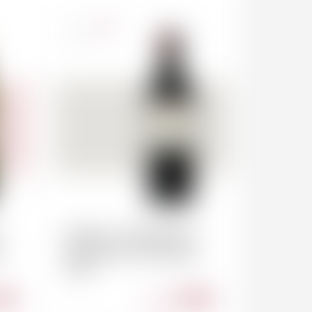
France
75cl
PESSAC-LEOGNAN
r
Domaine de Chevalier
2021
.00
69.00
CHF