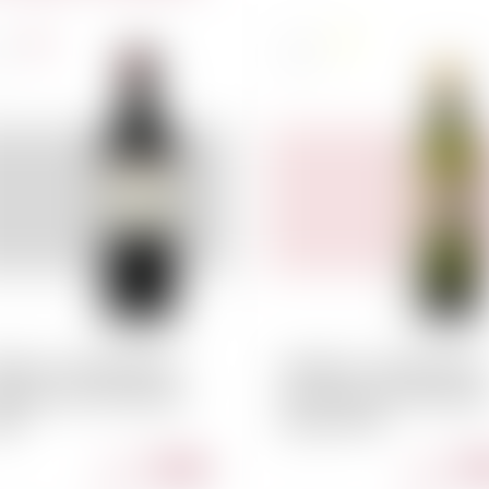
nce
France
l
75cl
ESSAC-LEOGNAN
PESSAC-LEOGNAN
maine de Chevalier
Domaine de Chevalie
20
blanc 2019
76.00
97
CHF
CHF