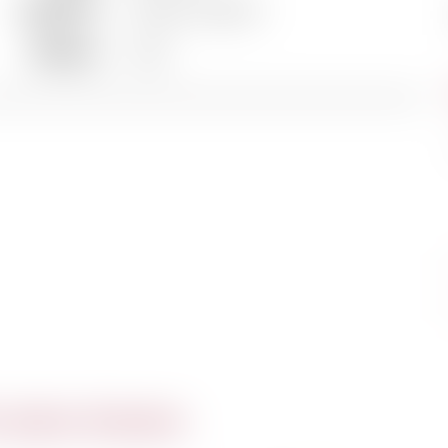
Appellation
Pessac-Léognan
Millésime
2016
 même domaine