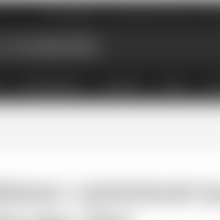
Nos magasins
Qui sommes-nous
Évé
X
ABONNEMENTS
COFFRETS
LIVRES
ACC
ESSAC-LEOGNAN Do