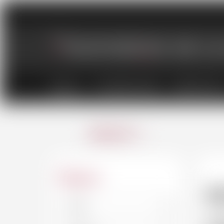
VINS
CHAMPAGNES
SPIRITUEU
ANNULER
Région
P