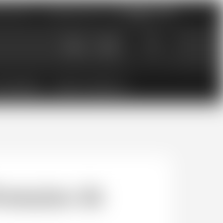
nements
Catalogues PDF
0
0.00
CHF
ESSOIRES
BONS CADEAUX
maine de