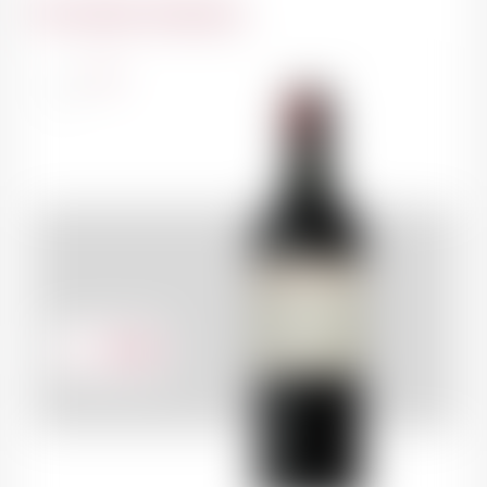
Du même domaine
France
75cl
87.00
CHF