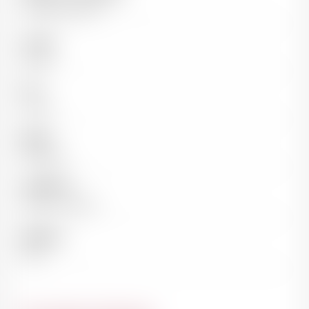
Famille Bernard
Couleur
Rouge
Pays
France
Région
Bordeaux
Appellation
Pessac-Léognan
Millésime
2021