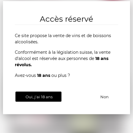
AJOU
-
+
Accès réservé
AU
PANI
Ce site propose la vente de vins et de boissons
alcoolisées.
France
75cl
Conformément à la législation suisse, la vente
d'alcool est réservée aux personnes de
18 ans
révolus.
Avez-vous
18 ans
ou plus ?
Oui, j'ai 18 ans
Non
117.00
CHF