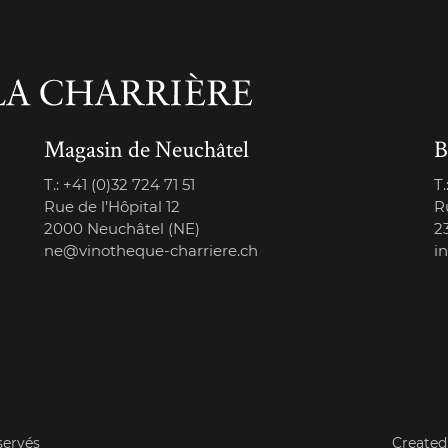
Magasin de Neuchâtel
B
T.:
+41 (0)32 724 71 51
T.
Rue de l’Hôpital 12
R
2000 Neuchâtel (NE)
2
ne@vinotheque-charriere.ch
i
servés
Created