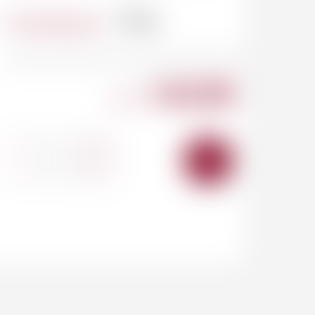
Contenance
75cl
142.00
CHF
-
+
AJOUTER
AU
PANIER