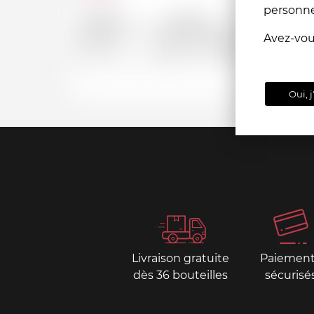
personn
Depuis
Jusqu'a
Avez-vo
CHF
CHF
Oui, j
Livraison gratuite
Paiemen
dès 36 bouteilles
sécurisé