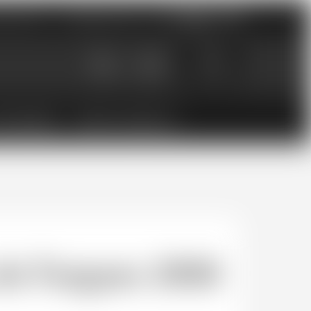
nements
Catalogues PDF
0
0.00
CHF
ESSOIRES
BONS CADEAUX
e Fargues 2008