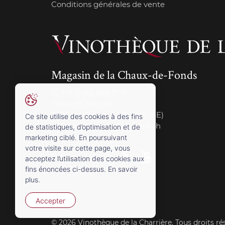
Conditions générales de vente
Magasin de la Chaux-de-Fonds
T.:
+41 (0)32 968 71 51
Place du Marché
2300 La Chaux-de-Fonds (NE)
Ce site utilise des cookies à des fins
cdf@vinotheque-charriere.ch
de statistiques, d’optimisation et de
marketing ciblé. En poursuivant
votre visite sur cette page, vous
Suivez-nous sur
acceptez l’utilisation des cookies aux
fins énoncées ci-dessus. En savoir
plus.
Accepter
© 2026 Vinothèque de la Charrière. Tous droits ré