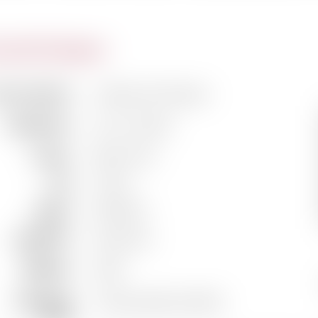
actéristiques
m du domaine
Château de Fargues
Classification
1er Cru Classé
Couleur
Blanc doux
Pays
France
Région
Bordeaux
Appellation
Sauternes
Millésime
2008
Capacité de
Longue garde possible
garde