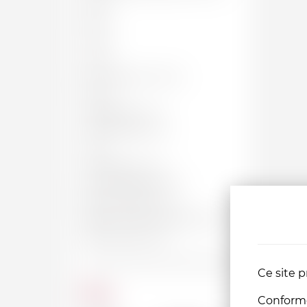
50 CL
62 CL
70 CL
75 CL
BOUTEILLE, 75 CL
150 CL
MAGNUM, 1.5 L
JÉROBOAM, 3 L
4.5 L
IMPÉRIALE, 6 L
SALMANAZAR, 9 L
BALTHAZAR, 12 L
NABUCHODONOSOR, 15 L
MELCHIOR, 18 L
Ce site p
Prix
Conformém