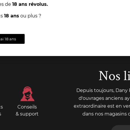
es de
18 ans révolus.
us
18 ans
ou plus ?
'ai 18 ans
Nos l
Depuis toujours, Dany
d'ouvrages anciens aya
extraordinaire est en ve
ts
Conseils
s
& support
dans nos magasins 