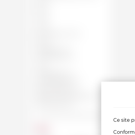
50 CL
62 CL
70 CL
75 CL
BOUTEILLE, 75 CL
150 CL
MAGNUM, 1.5 L
JÉROBOAM, 3 L
4.5 L
IMPÉRIALE, 6 L
SALMANAZAR, 9 L
BALTHAZAR, 12 L
NABUCHODONOSOR, 15 L
MELCHIOR, 18 L
Ce site p
Prix
Conformém