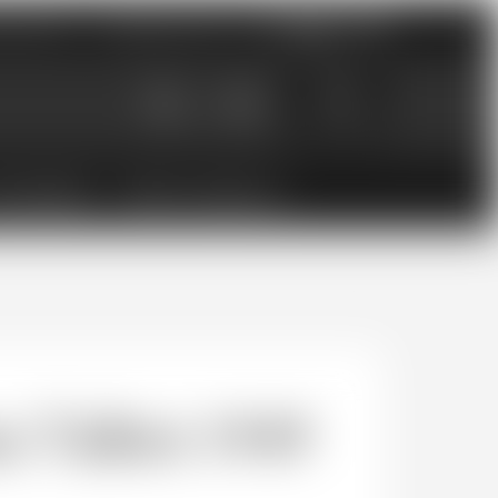
nements
Catalogues PDF
0
0.00
CHF
ESSOIRES
BONS CADEAUX
 Talbot 1949