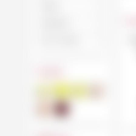
Car
No
Couleur