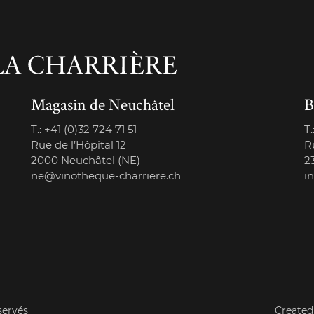
Magasin de Neuchâtel
B
T.:
+41 (0)32 724 71 51
T.
Rue de l’Hôpital 12
R
2000 Neuchâtel (NE)
2
ne@vinotheque-charriere.ch
i
servés
Created