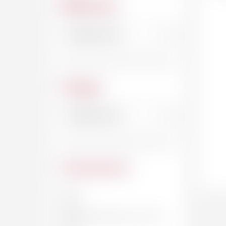
Millésime
Cépage
Contenance
20 CL
33 CL
DEMI-BOUTEILLE, 37.5 CL