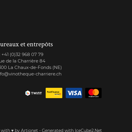
ureaux et entrepôts
:
+41 (0)32 968 07 79
ue de la Charrière 84
300 La Chaux-de-Fonds (NE)
nfo@vinotheque-charriere.ch
 with
♥
by Artionet
-
Generated with IceCube2.Net