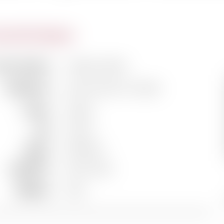
actéristiques
m du domaine
Château Talbot
Classification
4ème Grand Cru Classé
Couleur
Rouge
Pays
France
Région
Bordeaux
Appellation
Saint-Julien
Millésime
1949