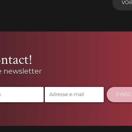
VOI
ntact!
e newsletter
S'INS