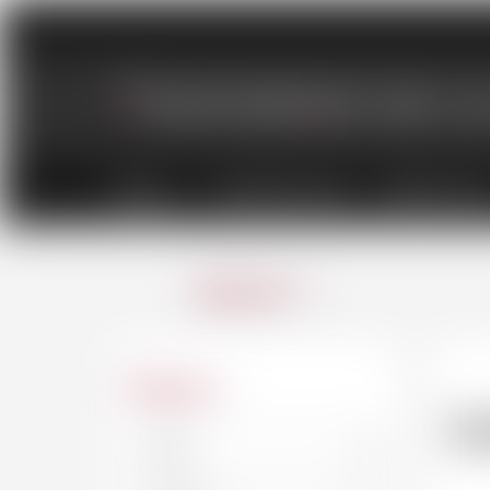
VINS
CHAMPAGNES
SPIRITUEU
ANNULER
Région
S