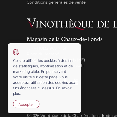
Conditions générales de vente
Magasin de la Chaux-de-Fonds
T.:
+41 (0)32 968 71 51
Place du Marché
2300 La Chaux-de-Fonds (NE)
Ce site utilise des cookies à des fins
cdf@vinotheque-charriere.ch
de statistiques, d’optimisation et de
marketing ciblé. En poursuivant
votre visite sur cette page, vous
Suivez-nous sur
acceptez l’utilisation des cookies aux
fins énoncées ci-dessus. En savoir
plus.
Accepter
© 2026 Vinothèque de la Charrière. Tous droits ré