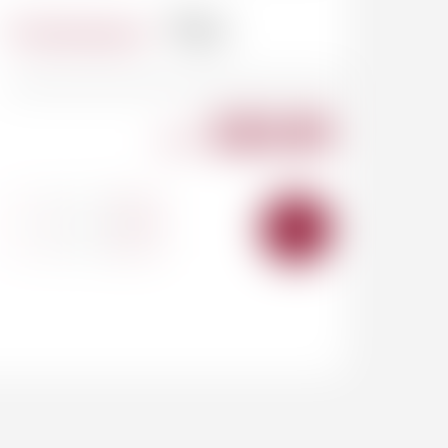
Contenance
75cl
820.00
CHF
-
+
AJOUTER
AU
PANIER