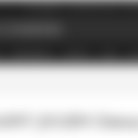
Nos magasins
Qui sommes-nous
Évé
X
ABONNEMENTS
COFFRETS
LIVRES
ACC
AINT-JULIEN Château