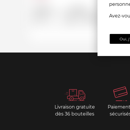
personn
Depuis
Jusqu'a
Avez-vo
CHF
CHF
Oui, j
Livraison gratuite
Paiemen
dès 36 bouteilles
sécurisé