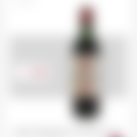
75cl
210.00
CHF
SAINT-JULIEN Château Léoville-Barton 1960