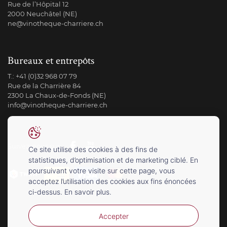
Rue de l’Hôpital 12
2000 Neuchâtel (NE)
ne@vinotheque-charriere.ch
Bureaux et entrepôts
T.:
+41 (0)32 968 07 79
Rue de la Charrière 84
2300 La Chaux-de-Fonds (NE)
info@vinotheque-charriere.ch
Suivez-nous sur
Ce site utilise des cookies à des fins de
statistiques, d’optimisation et de marketing ciblé. En
poursuivant votre visite sur cette page, vous
acceptez l’utilisation des cookies aux fins énoncées
ci-dessus. En savoir plus.
Accepter