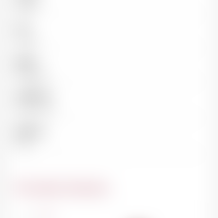
Rouge
Pays
France
Région
Bordeaux
Appellation
Saint-Julien
Millésime
1934
Du même domaine
France