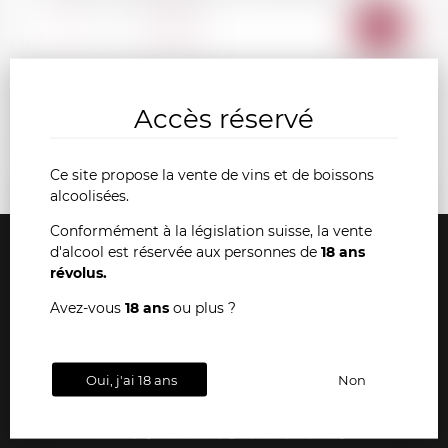
AJOU
-
+
AU
Accès réservé
PANI
Ce site propose la vente de vins et de boissons
alcoolisées.
Conformément à la législation suisse, la vente
d'alcool est réservée aux personnes de
18 ans
révolus.
Avez-vous
18 ans
ou plus ?
Livraison gratuite
Paiements
Conseils
dès 36 bouteilles
sécurisés
& support
Oui, j'ai 18 ans
Non
Nos livres anciens