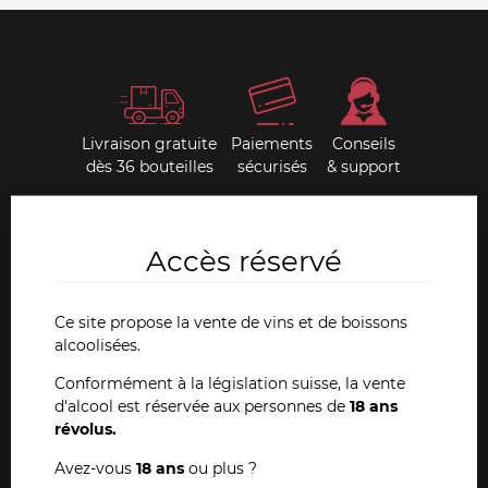
Livraison gratuite
Paiements
Conseils
dès 36 bouteilles
sécurisés
& support
Nos livres anciens
Accès réservé
Depuis toujours, Dany Pochon est un passionné et
chercheur d'ouvrages anciens ayant trait à l'œnologie.
Ce site propose la vente de vins et de boissons
Cette collection extraordinaire est en vente sur notre site
alcoolisées.
internet et également dans nos magasins de La Chaux-de-
Conformément à la législation suisse, la vente
Fonds et Neuchâtel.
d'alcool est réservée aux personnes de
18 ans
révolus.
VOIR TOUS NOS LIVRES
Avez-vous
18 ans
ou plus ?