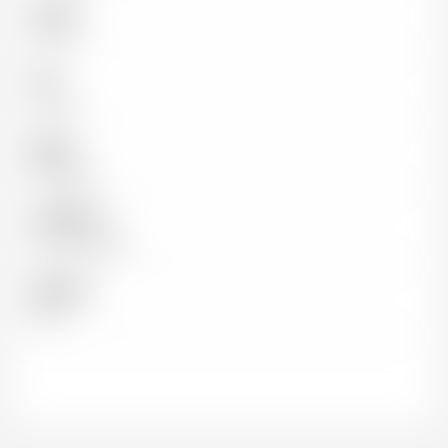
Couleur
Rouge
Pays
France
Région
Bordeaux
Appellation
Saint-Estèphe
Millésime
2021