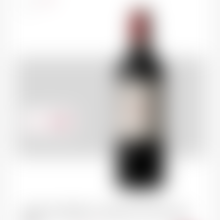
75cl
43.00
CHF
SAINT-ESTEPHE Le Marquis de Calon Ségur