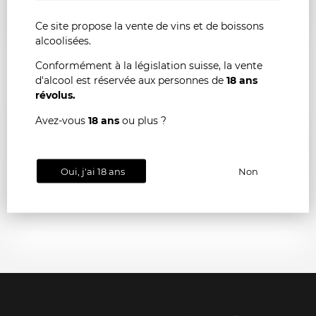
Ce site propose la vente de vins et de boissons
alcoolisées.
Conformément à la législation suisse, la vente
d'alcool est réservée aux personnes de
18 ans
révolus.
SAINT-ESTEPHE Château Calon-Segur 2021
Avez-vous
18 ans
ou plus ?
AJOU
-
+
AU
Oui, j'ai 18 ans
Non
PANI