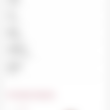
Rouge
Pays
France
Région
Bordeaux
Appellation
Saint-Estèphe
Millésime
1953
Du même domaine
France