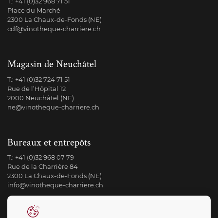
T.:
+41 (0)32 968 71 51
Place du Marché
2300 La Chaux-de-Fonds (NE)
cdf@vinotheque-charriere.ch
Magasin de Neuchâtel
T.:
+41 (0)32 724 71 51
Rue de l’Hôpital 12
2000 Neuchâtel (NE)
ne@vinotheque-charriere.ch
Bureaux et entrepôts
T.:
+41 (0)32 968 07 79
Rue de la Charrière 84
2300 La Chaux-de-Fonds (NE)
info@vinotheque-charriere.ch