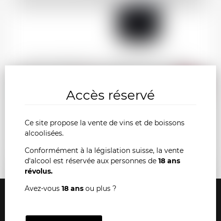
SAINT-EMILION La Chapelle d'Ausone 2019
AJOU
-
+
Accès réservé
AU
Ce site propose la vente de vins et de boissons
PANI
alcoolisées.
Conformément à la législation suisse, la vente
d'alcool est réservée aux personnes de
18 ans
révolus.
Avez-vous
18 ans
ou plus ?