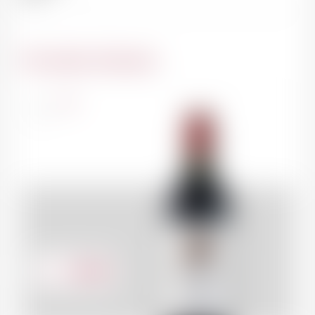
Du même domaine
France
75cl
230.00
CHF