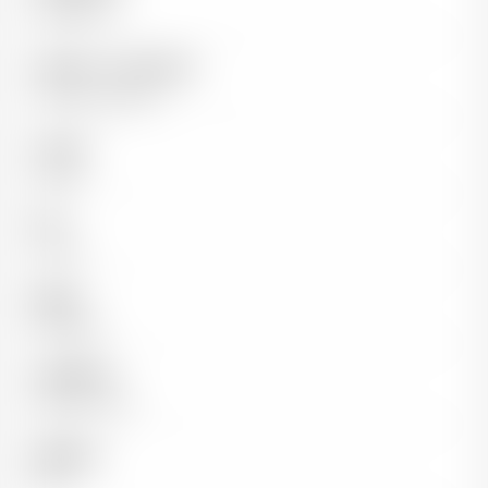
Grand Cru
Vigneron / Propriétaire
Famille Vauthier
Couleur
Rouge
Pays
France
Région
Bordeaux
Appellation
Saint-Emilion
Millésime
2017