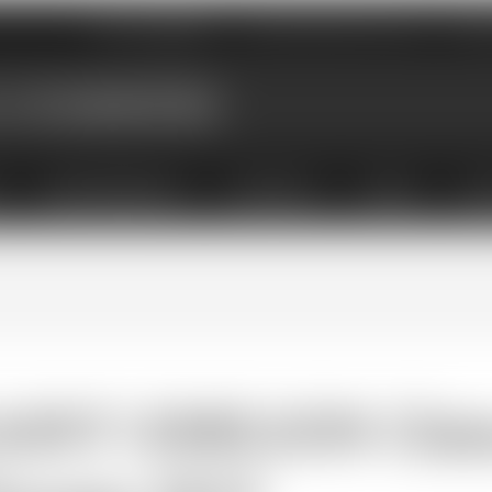
Nos magasins
Qui sommes-nous
Évé
X
ABONNEMENTS
COFFRETS
LIVRES
ACC
AINT-EMILION Châte