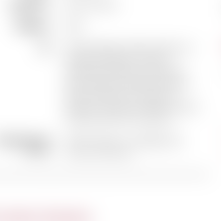
Appellation
Saint-Emilion
Millésime
2019
Sol
10% de plateau argilo-calcaire sur
calcaire à astéries - 55% de
terrasses exposées sud (pente
jusqu’à 25%), sol argilo-limoneux
très superficiel sur calcaire à
astéries - 35% de sol argilo-calcaire
colluvial de flanc de coteau
empérature de
16-18°C après un carafage d'au
service
moins une heure
 même domaine