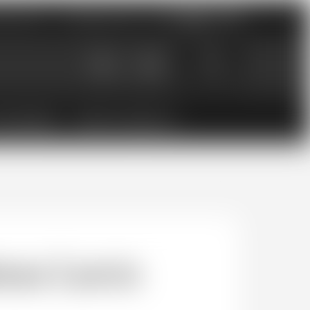
nements
Catalogues PDF
0
0.00
CHF
ESSOIRES
BONS CADEAUX
au Larcis