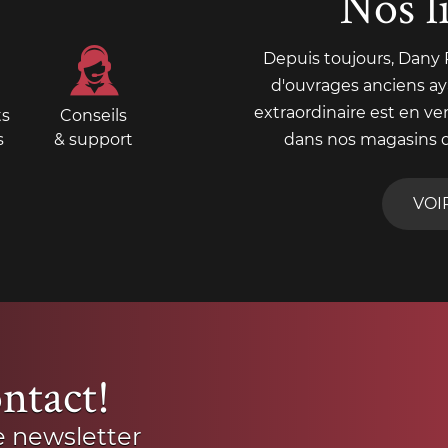
Nos l
Depuis toujours, Dany
d'ouvrages anciens aya
extraordinaire est en ve
ts
Conseils
s
& support
dans nos magasins 
VOI
ntact!
e newsletter