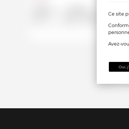
Depuis
Jusqu'a
Ce site p
CHF
CHF
Conformém
personn
Avez-vo
Oui, j