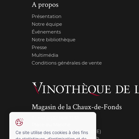
A propos
Présentation
Notre équipe
Événements
Notre bibliothèque
Presse
Multimédia
Conditions générales de vente
Magasin de la Chaux-de-Fonds
T.:
+41 (0)32 968 71 51
Place du Marché
2300 La Chaux-de-Fonds (NE)
Ce site utilise des cookies à des fins
cdf@vinotheque-charriere.ch
de statistiques, d’optimisation et de