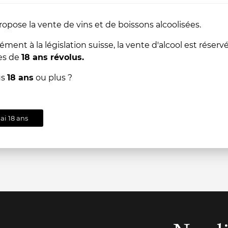
84.00
84
CHF
CHF
ropose la vente de vins et de boissons alcoolisées.
-
+
-
+
ent à la législation suisse, la vente d'alcool est réserv
es de
18 ans révolus.
AJOUTER
us
18 ans
ou plus ?
AU
PANIER
'ai 18 ans