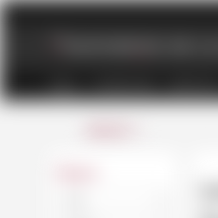
VINS
CHAMPAGNES
SPIRITUEU
ANNULER
Région
S