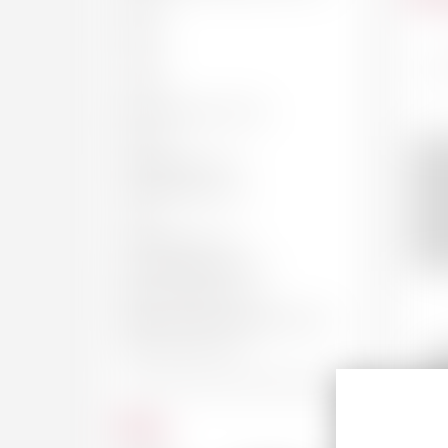
50 CL
62 CL
Fra
70 CL
75c
75 CL
BOUTEILLE, 75 CL
150 CL
MAGNUM, 1.5 L
JÉROBOAM, 3 L
4.5 L
IMPÉRIALE, 6 L
SALMANAZAR, 9 L
BALTHAZAR, 12 L
NABUCHODONOSOR, 15 L
MELCHIOR, 18 L
S
Ch
20
Prix