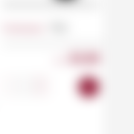
Contenance
75cl
83.00
CHF
-
+
AJOUTER
AU
PANIER