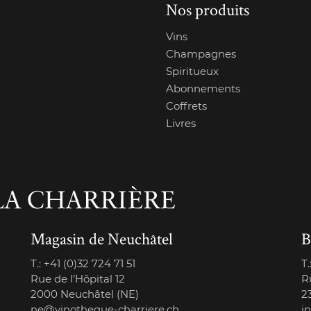
Nos produits
Vins
Champagnes
Spiritueux
Abonnements
Coffrets
Livres
Magasin de Neuchâtel
B
T.:
+41 (0)32 724 71 51
T.
Rue de l’Hôpital 12
R
2000 Neuchâtel (NE)
2
ne@vinotheque-charriere.ch
i