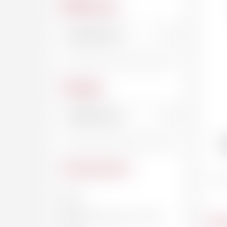
Millésime
Cépage
T
Contenance
20 CL
33 CL
Du
DEMI-BOUTEILLE, 37.5 CL