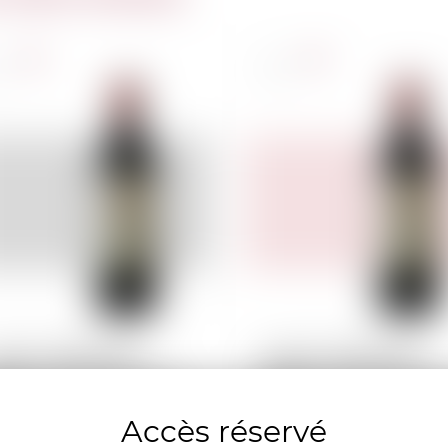
nce
France
l
75cl
AINT-EMILION
SAINT-EMILION
âteau Larcis Ducasse
Château Larcis Ducas
20
2018
Accès réservé