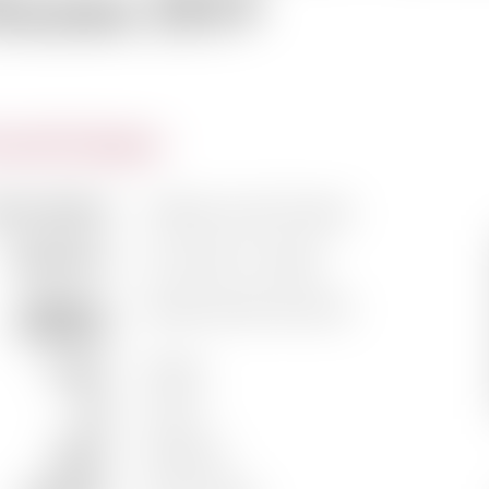
ucasse 2019
actéristiques
m du domaine
Château Larcis Ducasse
Classification
1er Grand Cru Classé
Vigneron /
famille Gratiot-Attmane
Propriétaire
Couleur
Rouge
Pays
France
Région
Bordeaux