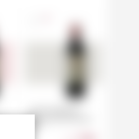
France
75cl
SAINT-EMILION
se
Château Larcis Ducasse
2021