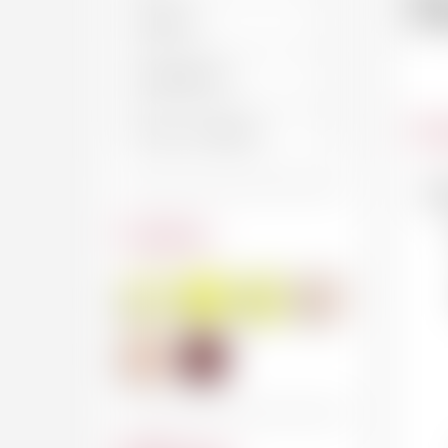
D
Car
No
Couleur