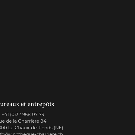
ureaux et entrepôts
:
+41 (0)32 968 07 79
ue de la Charrière 84
300 La Chaux-de-Fonds (NE)
nfo@vinotheque-charriere.ch