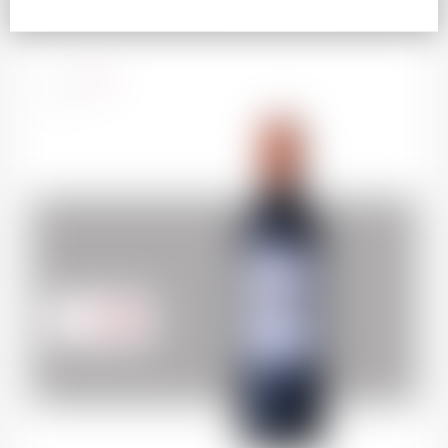
AU
PANI
France
75cl
88.00
CHF