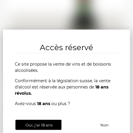
Accès réservé
125.00
CHF
Ce site propose la vente de vins et de boissons
alcoolisées.
Conformément à la législation suisse, la vente
d'alcool est réservée aux personnes de
18 ans
révolus.
Avez-vous
18 ans
ou plus ?
SAINT-EMILION Château La Clotte 1969
AJOU
-
+
Oui, j'ai 18 ans
Non