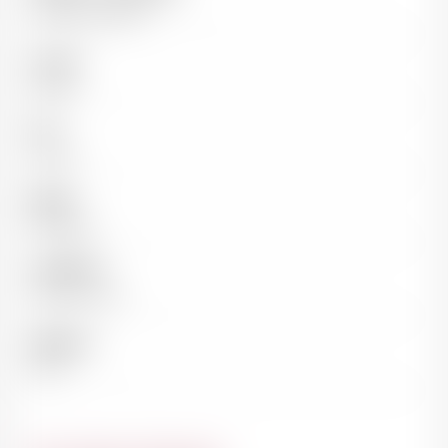
Famille Vauthier
Couleur
Rouge
Pays
France
Région
Bordeaux
Appellation
Saint-Emilion
Millésime
2017