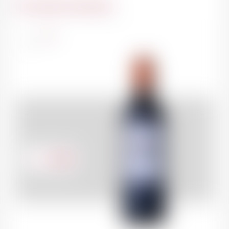
Du même domaine
France
75cl
89.50
CHF