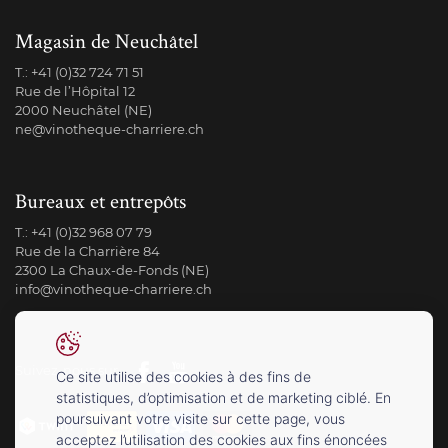
Magasin de Neuchâtel
T.:
+41 (0)32 724 71 51
Rue de l’Hôpital 12
2000 Neuchâtel (NE)
ne@vinotheque-charriere.ch
Bureaux et entrepôts
T.:
+41 (0)32 968 07 79
Rue de la Charrière 84
2300 La Chaux-de-Fonds (NE)
info@vinotheque-charriere.ch
Suivez-nous sur
Ce site utilise des cookies à des fins de
statistiques, d’optimisation et de marketing ciblé. En
poursuivant votre visite sur cette page, vous
acceptez l’utilisation des cookies aux fins énoncées