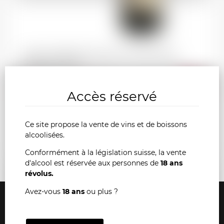
SAINT-EMILION Château Grand Corbin-
Despagne 1950
AJOU
-
+
Accès réservé
AU
Ce site propose la vente de vins et de boissons
PANI
alcoolisées.
Conformément à la législation suisse, la vente
d'alcool est réservée aux personnes de
18 ans
révolus.
Avez-vous
18 ans
ou plus ?