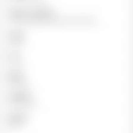
Vigneron / Propriétaire
Famille Despagne depuis plus de 2 siècles
Couleur
Rouge
Pays
France
Région
Bordeaux
Appellation
Saint-Emilion
Millésime
2021