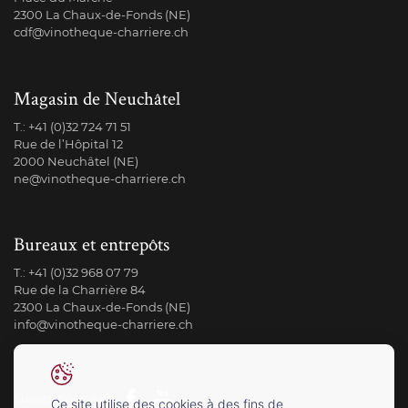
2300 La Chaux-de-Fonds (NE)
cdf@vinotheque-charriere.ch
Magasin de Neuchâtel
T.:
+41 (0)32 724 71 51
Rue de l’Hôpital 12
2000 Neuchâtel (NE)
ne@vinotheque-charriere.ch
Bureaux et entrepôts
T.:
+41 (0)32 968 07 79
Rue de la Charrière 84
2300 La Chaux-de-Fonds (NE)
info@vinotheque-charriere.ch
Suivez-nous sur
Ce site utilise des cookies à des fins de