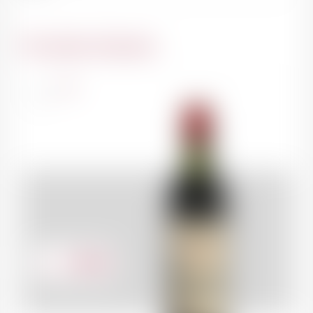
Du même domaine
France
75cl
349.00
CHF