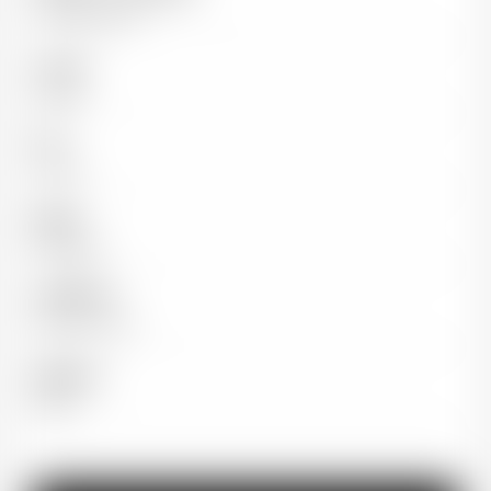
Famille Bécot
Couleur
Rouge
Pays
France
Région
Bordeaux
Appellation
Saint-Emilion
Millésime
2020