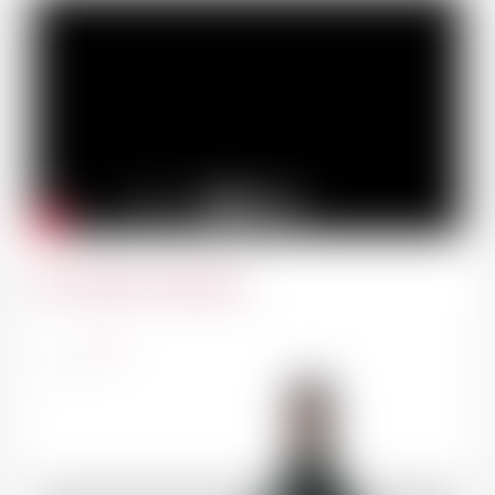
Du même domaine
France
75cl