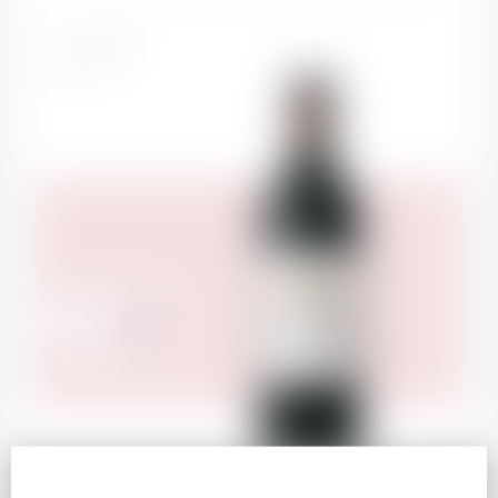
PANI
France
75cl
72.00
CHF