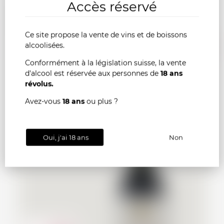
Accès réservé
SAINT-EMILION Château Beau-Séjour Bécot
2019
Ce site propose la vente de vins et de boissons
AJOU
-
+
alcoolisées.
Conformément à la législation suisse, la vente
AU
d'alcool est réservée aux personnes de
18 ans
révolus.
PANI
Avez-vous
18 ans
ou plus ?
France
75cl
Oui, j'ai 18 ans
Non