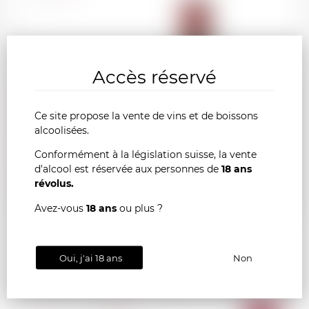
75cl
Accès réservé
Ce site propose la vente de vins et de boissons
alcoolisées.
230.00
Conformément à la législation suisse, la vente
CHF
d'alcool est réservée aux personnes de
18 ans
révolus.
Avez-vous
18 ans
ou plus ?
Oui, j'ai 18 ans
Non
SAINT-EMILION La Chapelle d'Ausone 2019