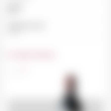
Millésime
2010
Température de service
16-18°C
Du même domaine
France
75cl