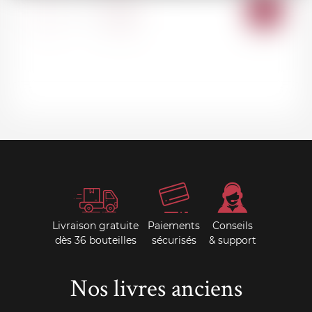
AJOU
-
+
AU
PANI
Livraison gratuite
Paiements
Conseils
dès 36 bouteilles
sécurisés
& support
Nos livres anciens