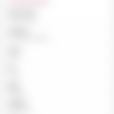
Caractéristiques
Nom du domaine
Château Ausone
Classification
1er Grand Cru Classé "A"
Couleur
Rouge
Pays
France
Région
Bordeaux
Appellation
Saint-Emilion