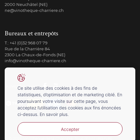
2000 Neuchâtel (NE)
ne@vinotheque-charriere.ch
Bureaux et entrepôts
T.:
+41 (0)32 968 07 79
Rue de la Charrière 84
2300 La Chaux-de-Fonds (NE)
info@vinotheque-charriere.ch
Suivez-nous sur
Ce site utilise des cookies à des fins de
statistiques, d’optimisation et de marketing ciblé. En
poursuivant votre visite sur cette page, vous
acceptez l’utilisation des cookies aux fins énoncées
ci-dessus. En savoir plus.
Accepter
© 2026 Vinothèque de la Charrière. Tous droits réservés