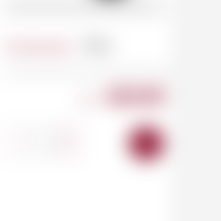
Contenance
75cl
420.00
CHF
-
+
AJOUTER
AU
PANIER