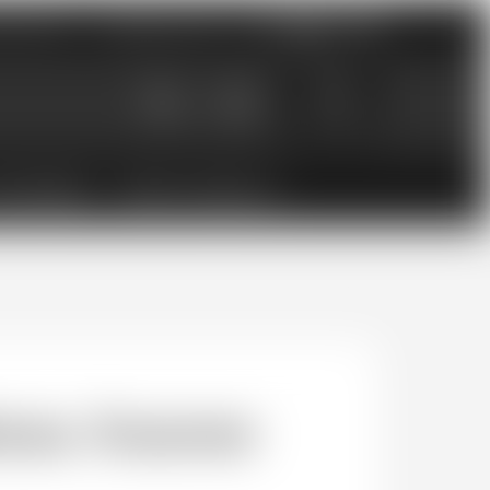
nements
Catalogues PDF
0
0.00
CHF
ESSOIRES
BONS CADEAUX
eau Ausone