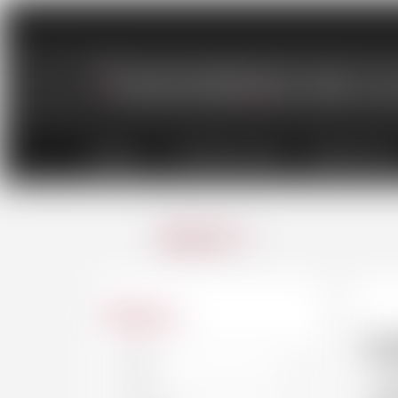
VINS
CHAMPAGNES
SPIRITUEU
ANNULER
Région
S