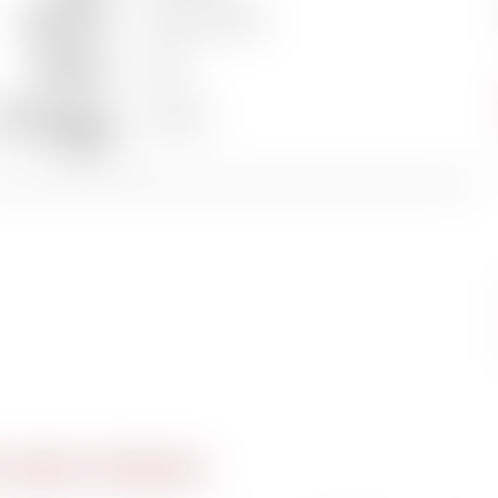
Appellation
Saint-Emilion
Millésime
1979
empérature de
16-18°C
service
 même domaine