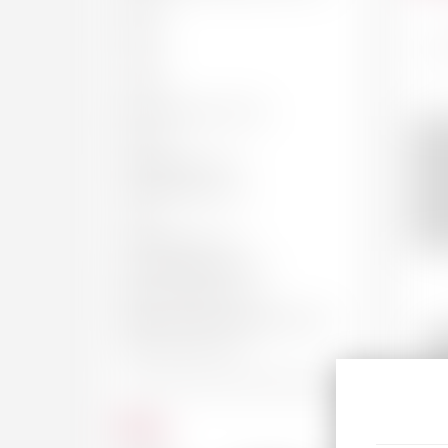
50 CL
62 CL
Fra
70 CL
75c
75 CL
BOUTEILLE, 75 CL
150 CL
MAGNUM, 1.5 L
JÉROBOAM, 3 L
4.5 L
IMPÉRIALE, 6 L
SALMANAZAR, 9 L
BALTHAZAR, 12 L
NABUCHODONOSOR, 15 L
S
MELCHIOR, 18 L
Ch
Prix