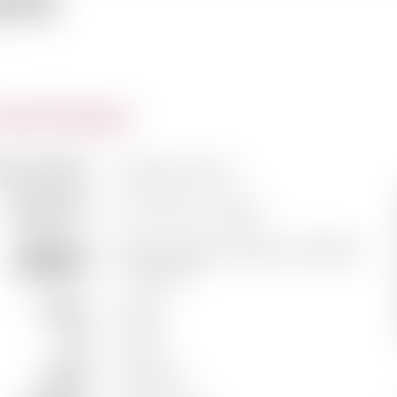
979
actéristiques
m du domaine
Château Ausone
Classification
1er Grand Cru Classé
Vigneron /
Mme J. Dubois-Challon et Héritiers
Propriétaire
C. Vauthier
Couleur
Rouge
Pays
France
Région
Bordeaux