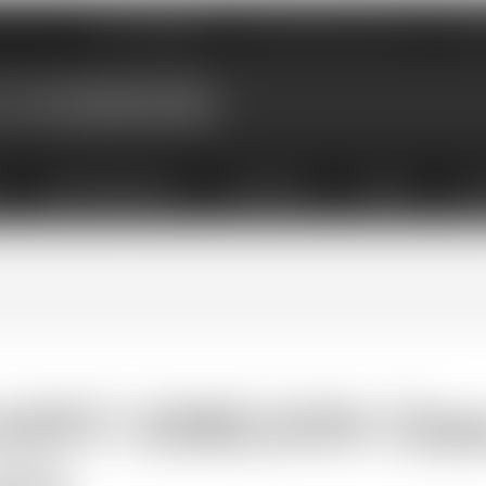
Nos magasins
Qui sommes-nous
Évé
X
ABONNEMENTS
COFFRETS
LIVRES
ACC
AINT-EMILION Chât