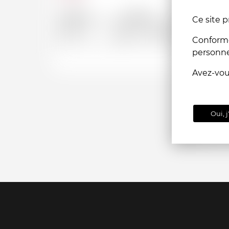
Depuis
Jusqu'a
Ce site p
CHF
CHF
Conformém
personn
Avez-vo
Oui, j