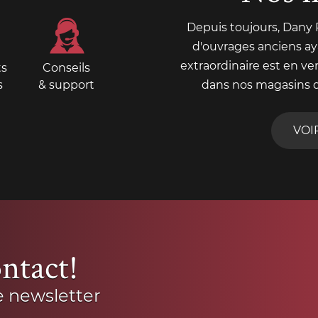
Depuis toujours, Dany
d'ouvrages anciens aya
extraordinaire est en ve
ts
Conseils
s
& support
dans nos magasins 
VOI
ntact!
e newsletter