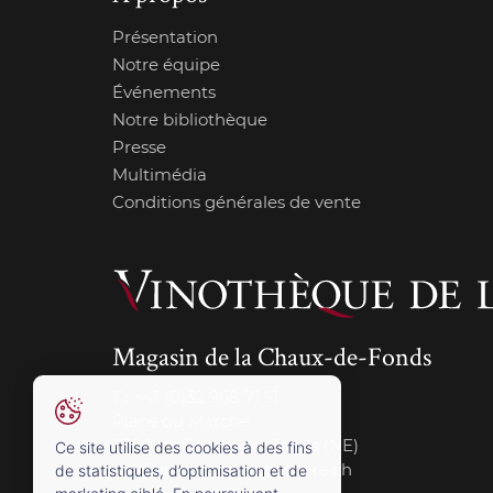
Présentation
Notre équipe
Événements
Notre bibliothèque
Presse
Multimédia
Conditions générales de vente
Magasin de la Chaux-de-Fonds
T.:
+41 (0)32 968 71 51
Place du Marché
2300 La Chaux-de-Fonds (NE)
Ce site utilise des cookies à des fins
cdf@vinotheque-charriere.ch
de statistiques, d’optimisation et de