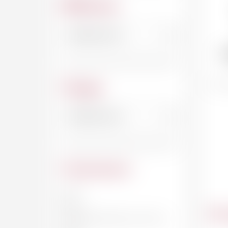
Millésime
T
Cépage
Contenance
20 CL
33 CL
Du
DEMI-BOUTEILLE, 37.5 CL