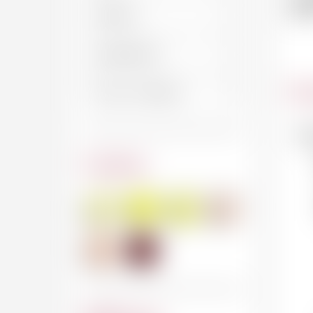
1
Car
No
Couleur