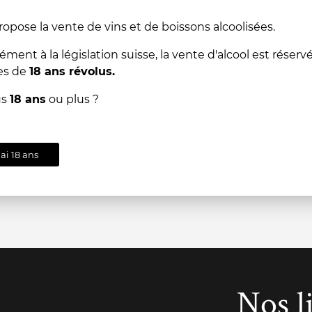
ropose la vente de vins et de boissons alcoolisées.
-
+
-
+
ent à la législation suisse, la vente d'alcool est réserv
AJOUTER
es de
18 ans révolus.
us
18 ans
ou plus ?
AU
PANIER
'ai 18 ans
Nos l