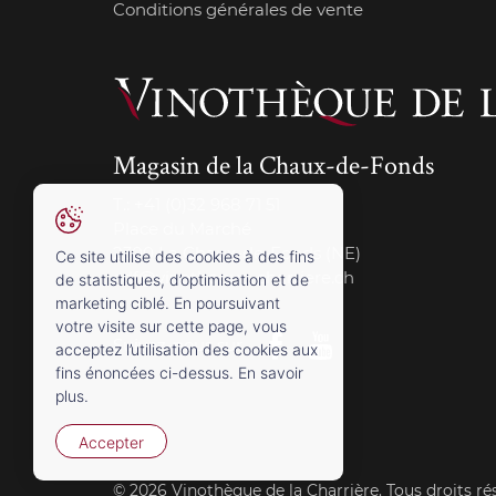
Conditions générales de vente
Magasin de la Chaux-de-Fonds
T.:
+41 (0)32 968 71 51
Place du Marché
2300 La Chaux-de-Fonds (NE)
Ce site utilise des cookies à des fins
cdf@vinotheque-charriere.ch
de statistiques, d’optimisation et de
marketing ciblé. En poursuivant
votre visite sur cette page, vous
Suivez-nous sur
acceptez l’utilisation des cookies aux
fins énoncées ci-dessus. En savoir
plus.
Accepter
© 2026 Vinothèque de la Charrière. Tous droits ré