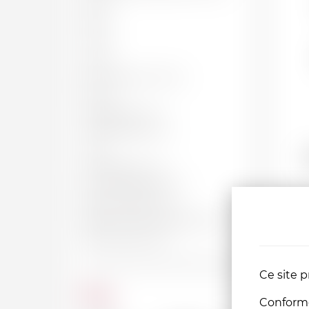
50 CL
62 CL
70 CL
75 CL
BOUTEILLE, 75 CL
150 CL
MAGNUM, 1.5 L
JÉROBOAM, 3 L
4.5 L
IMPÉRIALE, 6 L
SALMANAZAR, 9 L
BALTHAZAR, 12 L
T
NABUCHODONOSOR, 15 L
MELCHIOR, 18 L
Te
Ce site p
Prix
Conformém