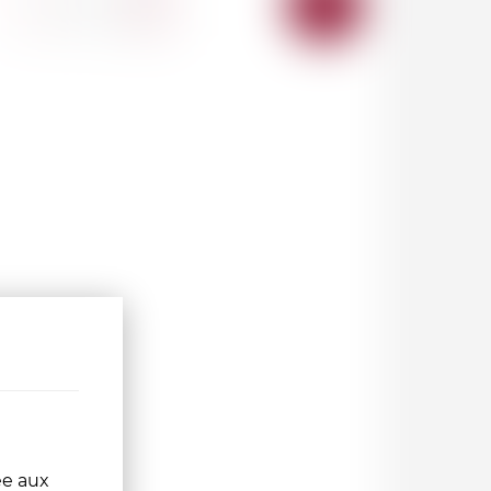
AU
PANIER
ée aux