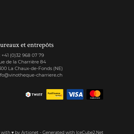
ureaux et entrepôts
:
+41 (0)32 968 07 79
ue de la Charrière 84
300 La Chaux-de-Fonds (NE)
nfo@vinotheque-charriere.ch
 with
♥
by Artionet
-
Generated with IceCube2.Net