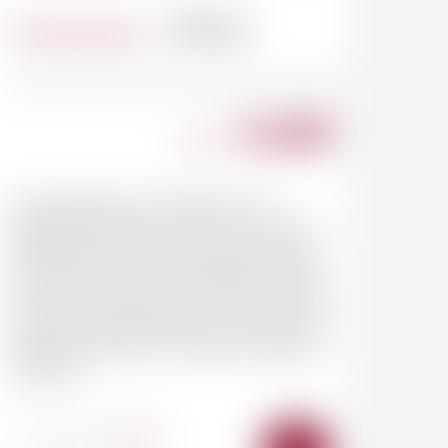
Contenance
37.5cl
14.00
CHF
Les prestigieux vins liquoreux du
Sauternais naissent à 40 km en amont
de Bordeaux, entre la rive gauche de la
Garonne et l'immense forêt des Landes.
Ce terroir parcimonieux d'environ 2.200
hectares correspond aux communes de
Sauternes, Bommes, Fargues, Preignac
et Barsac
-
+
AJOUTER