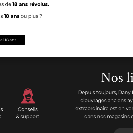
es de
18 ans révolus.
us
18 ans
ou plus ?
'ai 18 ans
Nos l
Depuis toujours, Dany
d'ouvrages anciens aya
extraordinaire est en ve
ts
Conseils
s
& support
dans nos magasins 