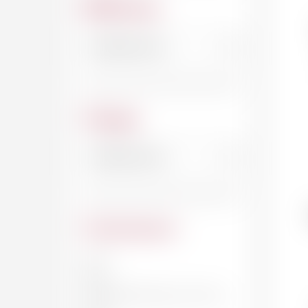
Millésime
Cépage
Contenance
20 CL
33 CL
DEMI-BOUTEILLE, 37.5 CL