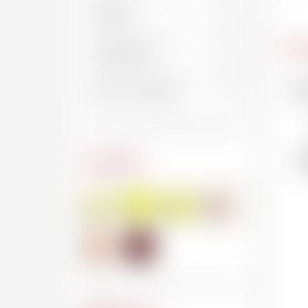
Car
No
Couleur
In