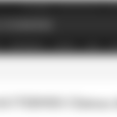
Nos magasins
Qui sommes-nous
Évé
X
ABONNEMENTS
COFFRETS
LIVRES
ACC
AUTERNES Château d