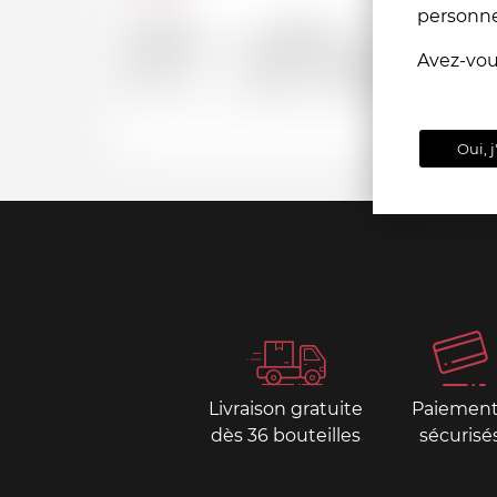
personn
Depuis
Jusqu'a
Avez-vo
CHF
CHF
Oui, j
Livraison gratuite
Paiemen
dès 36 bouteilles
sécurisé