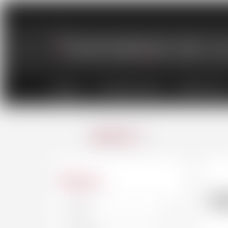
VINS
CHAMPAGNES
SPIRITUEU
ANNULER
Région
S