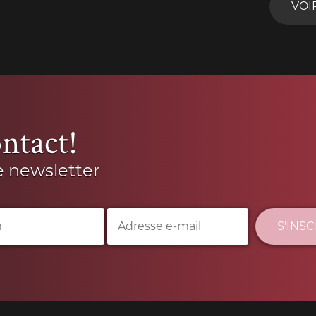
VOI
ntact!
e newsletter
S'INS