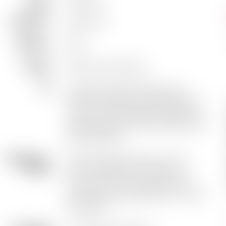
Région
Bordeaux
Appellation
Sauternes
Millésime
2019
Cépages
Sémillon, Sauvignon
Sol
Le Sauternais est posé sur du
calcaire à Astéries, très largement
couvert par des dépôts d'alluvions
calcaires formant des terrasses aux
pentes faibles.
Vinification /
La fermentation lente en cuve
Elevage
inox et l’élevage en barriques
entre 18 et 24 mois apporte une
complexité particulière à ce vin de
Sauternes.