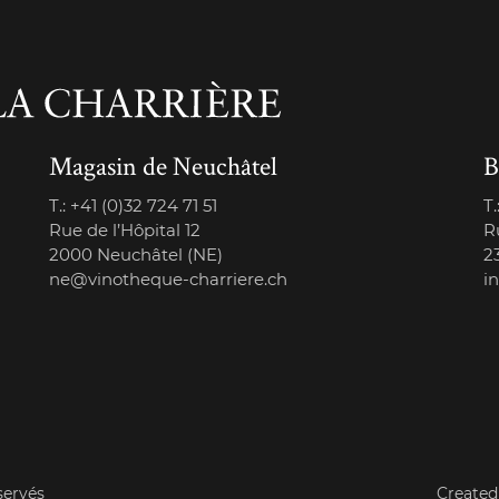
Magasin de Neuchâtel
B
T.:
+41 (0)32 724 71 51
T.
Rue de l’Hôpital 12
R
2000 Neuchâtel (NE)
2
ne@vinotheque-charriere.ch
i
servés
Created