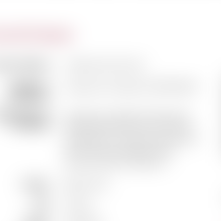
actéristiques
m du domaine
Château Des Ormes
Vigneron /
Jacques et Guillaume PERROMAT
Propriétaire
formations sur
Jacques et Guillaume Perromat,
le domaine
6ème génération de viticulteurs,
exploitent Le Château des Ormes
dont l’histoire passionnante
remonte avant Charles IX.
Couleur
Blanc doux
Pays
France