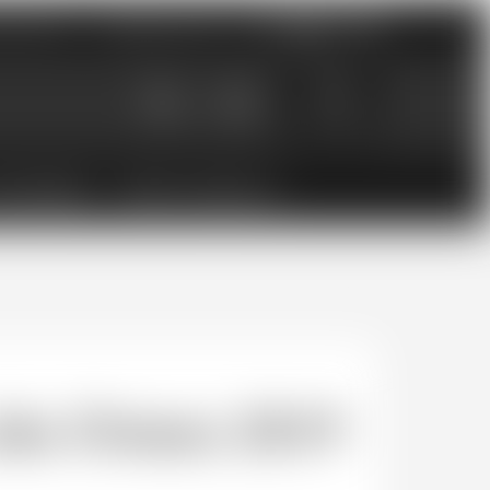
nements
Catalogues PDF
0
0.00
CHF
ESSOIRES
BONS CADEAUX
es Ormes 2019