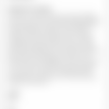
Informations sur le domaine
C’est dans un cadre historique du milieu du XVIIIème
siècle, que les Caves de la Ville de Neuchâtel présentent
leurs plus grands Crus. Depuis 1942, les dépendances
du Palais d’Alexandre DuPeyrou, devenu l’Hôtel
DuPeyrou, haut lieu de la gastronomie de la Région
neuchâteloise abritent celliers et caves. La Ville de
Neuchâtel est propriétaire de 13,5 hectares de vignes
dont 11,5 sont exploités par les Caves, dans le respect du
label SWISSVITI, “écologique et contrôlé”. Tout le
Domaine est classé en Appellation d’Origine Protégée.
Les vins, élevés et vinifiés dans la plus pure tradition,
sont mis sous verre dans les “véritables bouteilles
neuchâteloises” et perdurent ainsi le noble travail des
générations antérieures.
Couleur
Blanc