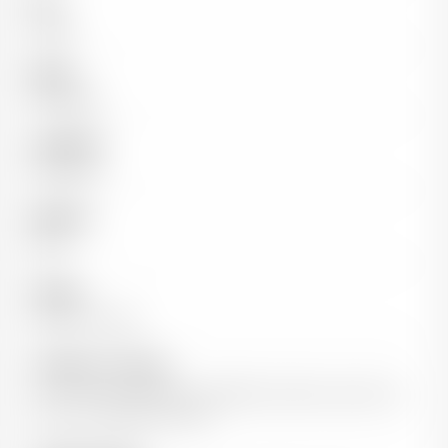
Pays
Suisse
Région
Neuchâtel
Appellation
Neuchâtel
Millésime
2024
Cépages
100% Pinot Noir
Vinification / Elevage
Un vin exclusivement neuchâtelois obtenu à partir de
pinot noir pressé en blanc