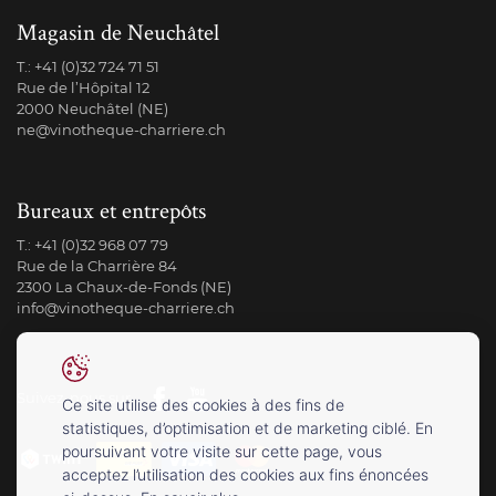
Magasin de Neuchâtel
T.:
+41 (0)32 724 71 51
Rue de l’Hôpital 12
2000 Neuchâtel (NE)
ne@vinotheque-charriere.ch
Bureaux et entrepôts
T.:
+41 (0)32 968 07 79
Rue de la Charrière 84
2300 La Chaux-de-Fonds (NE)
info@vinotheque-charriere.ch
Suivez-nous sur
Ce site utilise des cookies à des fins de
statistiques, d’optimisation et de marketing ciblé. En
poursuivant votre visite sur cette page, vous
acceptez l’utilisation des cookies aux fins énoncées