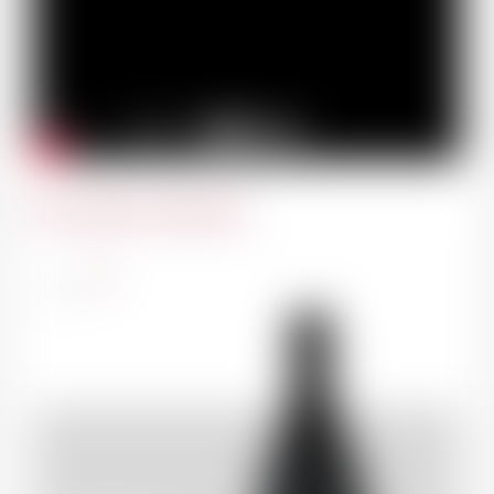
Du même domaine
Suisse
75cl