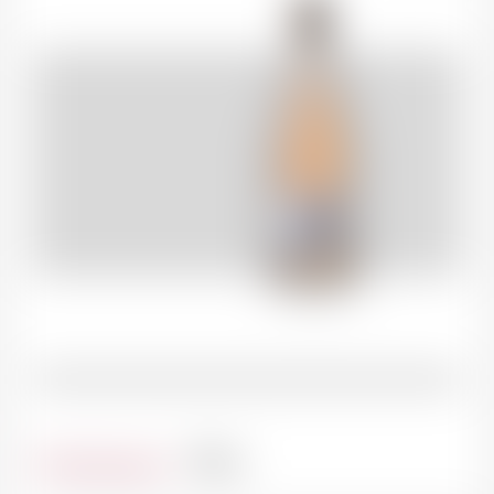
Contenance
75cl