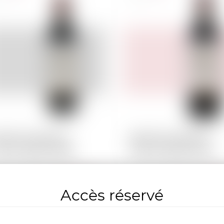
ULIS Château
MOULIS Château
asse-Spleen 2006
Chasse-Spleen 2021
60.00
38
CHF
CHF
Accès réservé
-
+
-
+