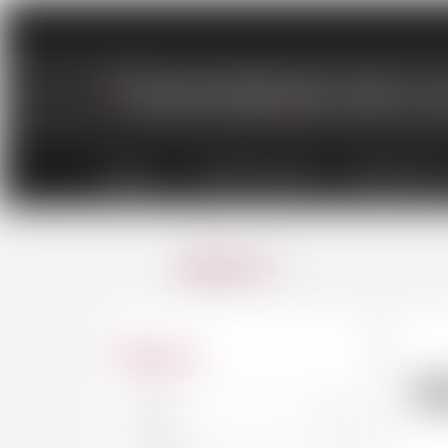
VINS
CHAMPAGNES
SPIRITUEU
ANNULER
Région
M