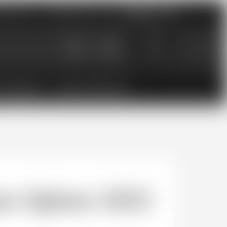
nements
Catalogues PDF
0
0.00
CHF
ESSOIRES
BONS CADEAUX
e-Spleen 2022