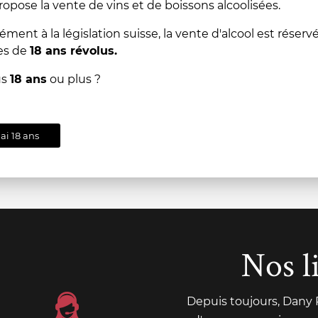
ropose la vente de vins et de boissons alcoolisées.
AJOUTER
ent à la législation suisse, la vente d'alcool est réserv
es de
18 ans révolus.
AU
us
18 ans
ou plus ?
PANIER
'ai 18 ans
Nos l
Depuis toujours, Dany