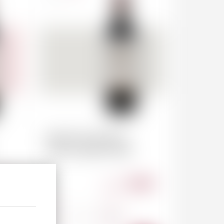
MOULIS Château
Chasse-Spleen 2020
.50
43.00
CHF
-
+