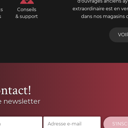
d'ouvrages anciens aya
extraordinaire est en ve
ts
Conseils
s
& support
dans nos magasins 
VOI
ntact!
e newsletter
S'INS