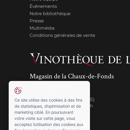
Événements
Notre bibliothèque
Presse
Multimédia
Conditions générales de vente
Magasin de la Chaux-de-Fonds
T.:
+41 (0)32 968 71 51
Place du Marché
2300 La Chaux-de-Fonds (NE)
Ce site utilise des cookies à des fins
cdf@vinotheque-charriere.ch
de statistiques, d’optimisation et de
marketing ciblé. En poursuivant
votre visite sur cette page, vous
Suivez-nous sur
acceptez l’utilisation des cookies aux