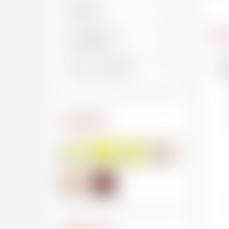
Car
No
Couleur