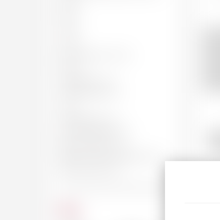
50 CL
62 CL
70 CL
75 CL
BOUTEILLE, 75 CL
150 CL
MAGNUM, 1.5 L
JÉROBOAM, 3 L
4.5 L
IMPÉRIALE, 6 L
SALMANAZAR, 9 L
MO
BALTHAZAR, 12 L
Ch
NABUCHODONOSOR, 15 L
MELCHIOR, 18 L
Prix