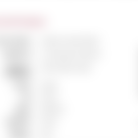
actéristiques
m du domaine
Château Chasse-Spleen
Classification
Cru Bourgeois Supérieur
Vigneron /
Céline Villars-Foubet
Propriétaire
Couleur
Rouge
Pays
France
Région
Bordeaux
Appellation
Moulis
Millésime
2022