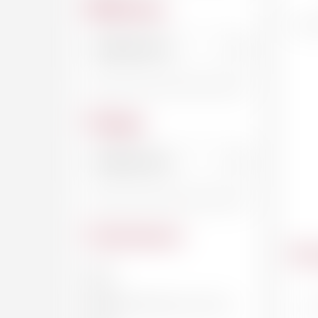
Millésime
Cépage
Contenance
Du
20 CL
33 CL
Fra
DEMI-BOUTEILLE, 37.5 CL
75c