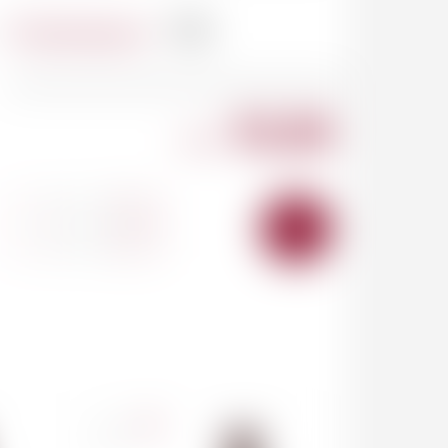
Contenance
1.5l
92.00
CHF
-
+
AJOUTER
AU
PANIER
France
75cl