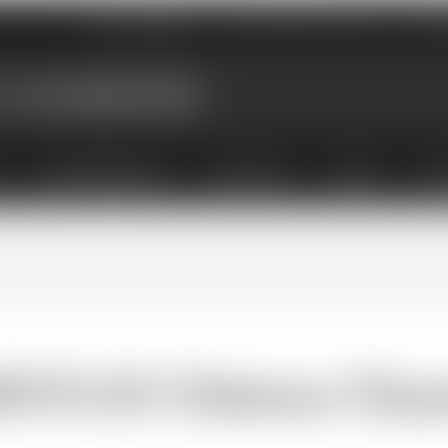
Nos magasins
Qui sommes-nous
Évé
X
ABONNEMENTS
COFFRETS
LIVRES
ACC
OULIS Château Chass