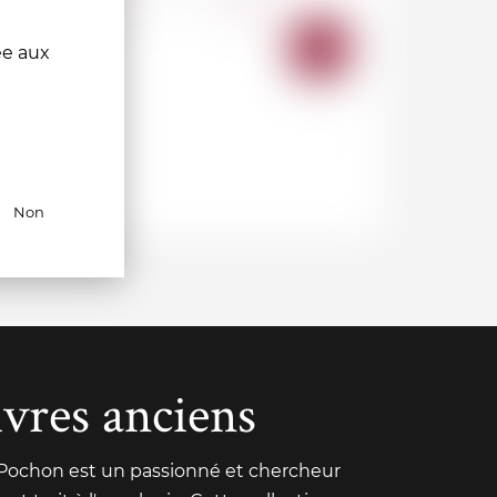
AJOUTER
AJOUTER
ée aux
AU
AU
PANIER
PANIER
Non
ivres anciens
 Pochon est un passionné et chercheur