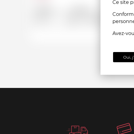
Ce site p
Depuis
Jusqu'a
Conformém
CHF
CHF
personn
Avez-vo
Oui, j