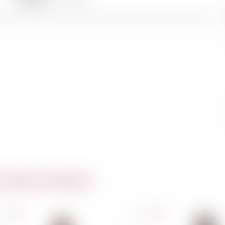
 même domaine
nce
France
l
75cl