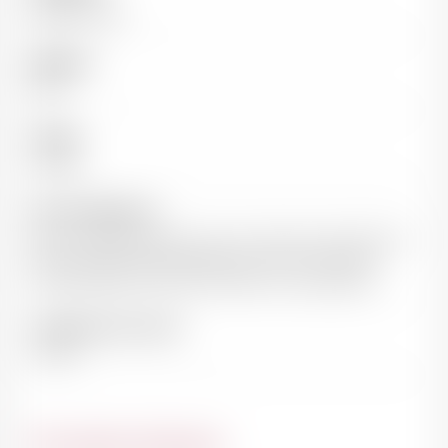
Moulin à Vent
Millésime
2021
Cépages
Gamay
Note de dégustation
Nez aux senteurs de fruits noirs, de terre humide et de
fleurs séchées. Belle Expression mûre et fraîche et
finale éclatante. Dois être carafer sur sa jeunesse.
Température de service
16-18°C
Du même domaine