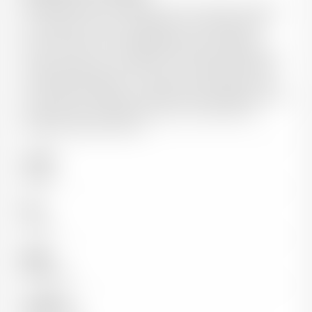
Domaine de 6,5 ha composé de très vieilles vignes sur
les meilleurs terroirs de Morgon (Corcelette,Grand
Cras, Côte Du Py) avec également une cuvée de
Moulin-Á-Vent sur 1 ha depuis 2016. Mee GODARD est
une œnologue de formation qui s’installe après avoir
acheté des parcelles à un vigneron sans héritier. Dès
son premier millésime en 2014, elle brille déjà parmi les
jeunes talents du Beaujolais dans une démarche
prudente résolument bio.
Couleur
Rouge
Pays
France
Région
Beaujolais
Appellation