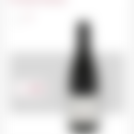
France
75cl
40.50
CHF