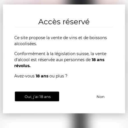
CHF
Accès réservé
Ce site propose la vente de vins et de boissons
alcoolisées.
Conformément à la législation suisse, la vente
MORGON Mee Godard "Passerelle 577" 2021
d'alcool est réservée aux personnes de
18 ans
AJOU
révolus.
-
+
Avez-vous
18 ans
ou plus ?
AU
PANI
Oui, j'ai 18 ans
Non
France
75cl