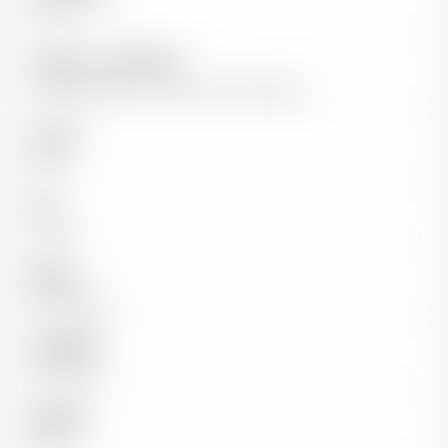
1er Cru
Vigneron / Propriétaire
Claudie Jobard - Viticultrice à Demigny
Couleur
Blanc
Pays
France
Région
Bourgogne
Appellation
Montagny
Millésime
2023