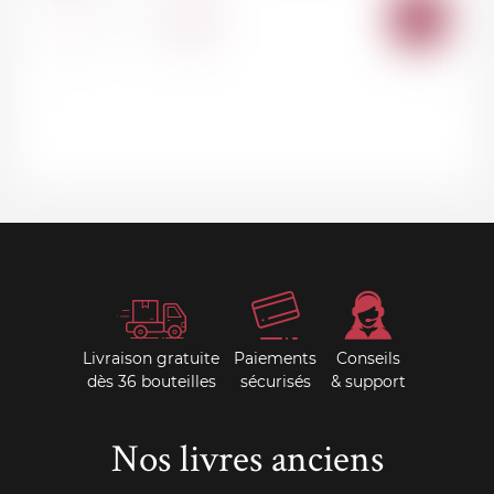
AJOU
-
+
AU
PANI
Livraison gratuite
Paiements
Conseils
dès 36 bouteilles
sécurisés
& support
Nos livres anciens