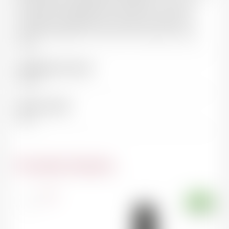
aromatique de l'appellation Montagny. Il en va de
même pour les gratins de fruits de mer. Quant aux
fromages, le Montagny sait mettre en valeur les
chèvres, le Beaufort, le Comté, l’Emmental, le Saint-
Paulin.
Température de service
10-12°C
Teneur en alcool
13.5%
Du même domaine
France
75cl