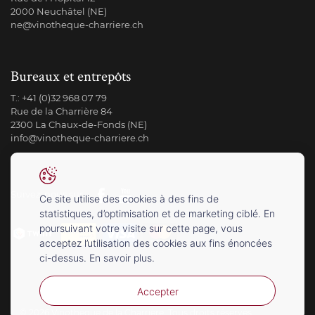
2000 Neuchâtel (NE)
ne@vinotheque-charriere.ch
Bureaux et entrepôts
T.:
+41 (0)32 968 07 79
Rue de la Charrière 84
2300 La Chaux-de-Fonds (NE)
info@vinotheque-charriere.ch
Suivez-nous sur
Ce site utilise des cookies à des fins de
statistiques, d’optimisation et de marketing ciblé. En
poursuivant votre visite sur cette page, vous
acceptez l’utilisation des cookies aux fins énoncées
ci-dessus. En savoir plus.
Accepter
© 2026 Vinothèque de la Charrière. Tous droits réservés