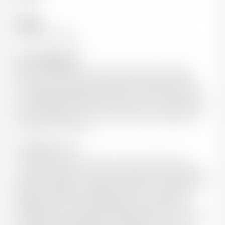
Cépages
100% Chardonnay
Note de dégustation
Belle complexité et très belle richesse aromatique :
fruits secs, noisette mais aussi fleurs blanches. Vous
fera partager des éléments floraux comme l'acacia et
le chèvrefeuille. Côté fruits frais, on pourra retrouver la
poire ou la pêche. Des notes épicées sont également
présentes en bouche.
Accord mets et vin
Le veau en sauce blanche lui va bien. Côté mer, les
crustacés vapeurs ou pochés, les poissons nobles juste
poêlés ou grillés, ou mieux à la vapeur, sont admis à sa
table. Les paellas viandes/poissons lui conviennent
également, car ce plat moelleux aux arômes très
diversifiés sera illuminé par la belle allure et la richesse