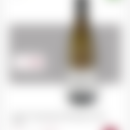
34.00
CHF
RULLY Claudie Jobard "Montagne la Folie"
2023