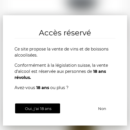
RULLY Claudie Jobard " En Villerange" 2022
Accès réservé
AJOU
-
+
AU
Ce site propose la vente de vins et de boissons
alcoolisées.
PANI
Conformément à la législation suisse, la vente
France
d'alcool est réservée aux personnes de
18 ans
75cl
révolus.
Avez-vous
18 ans
ou plus ?
Oui, j'ai 18 ans
Non