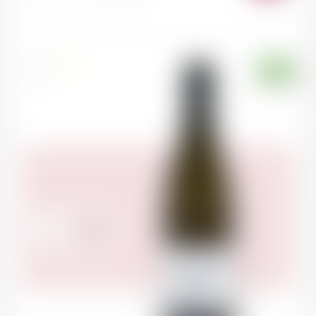
AU
PANI
France
75cl
37.00
CHF