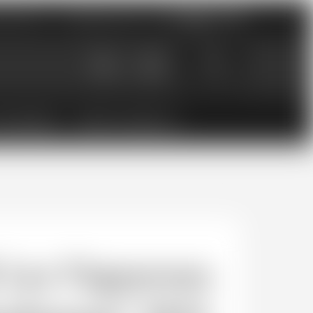
nements
Catalogues PDF
0
0.00
CHF
ESSOIRES
BONS CADEAUX
es Vignerons