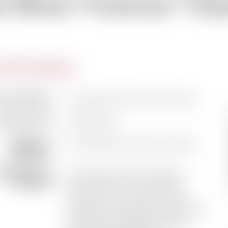
u Mont-Ventoux "Cha
actéristiques
m du domaine
Les Vignerons du Mont-Ventoux
m de la cuvée
Chardonnay
Vigneron /
Les Vignerons du Mont-Ventoux
Propriétaire
formations sur
La cave est située au pied du
le domaine
Mont-Ventoux, le « Géant de
Provence », au coeur d’un site
exceptionnel classé au patrimoine
de l’Unesco. Vignerons depuis