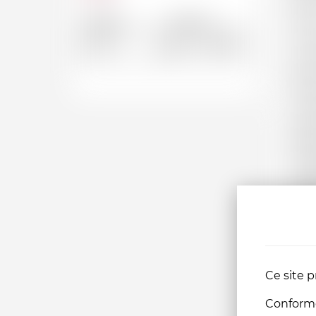
l’Ant
Depuis
Jusqu'a
du vi
A l’
CHF
CHF
qui o
puis
Vent
comp
Pape.
déve
l’his
Quel
vign
atta
de f
Du
Ce site p
Conformém