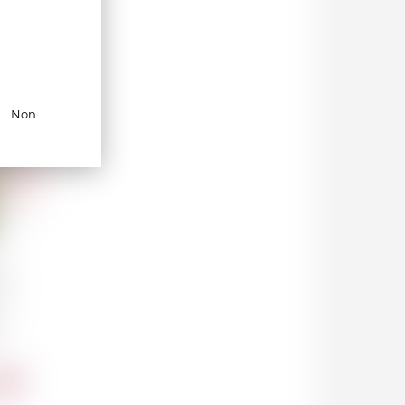
Non
s
"
.00