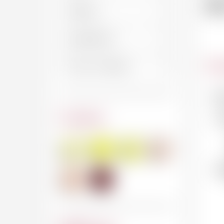
d
Car
No
Couleur
No
In