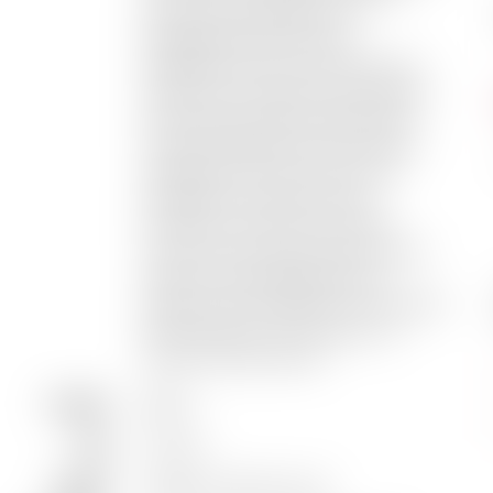
plusieurs générations, ils
partagent le sentiment
d’appartenance au territoire du
Ventoux et cultivent des valeurs
fortes depuis 1924. Aujourd’hui,
toujours guidés par les mêmes
aspirations, ils ont à coeur de
protéger et respecter leur
précieux terroir. leur mission
commune, produire des vins de
plaisir et de partage dans le
respect de la tradition et du savoir-
faire vigneron. Et toujours…le
Ventoux dans l’âme…
Couleur
Blanc
Pays
France
Région
Vallée du Rhône Sud