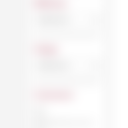
Millésime
Cépage
Contenance
20 CL
33 CL
DEMI-BOUTEILLE, 37.5 CL