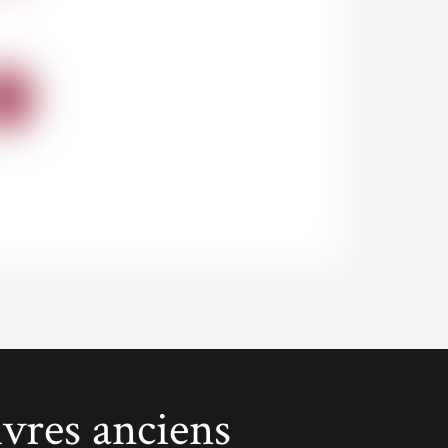
AJOUTER
AU
PANIER
ivres anciens