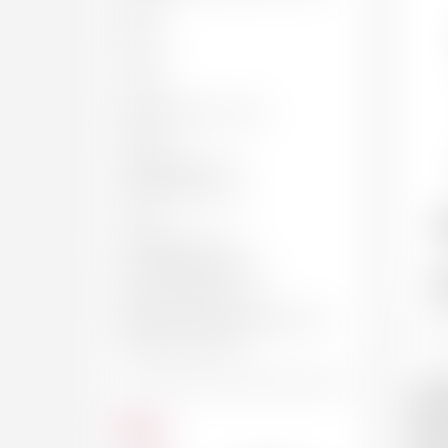
50 CL
62 CL
70 CL
75 CL
BOUTEILLE, 75 CL
150 CL
MAGNUM, 1.5 L
JÉROBOAM, 3 L
4.5 L
T
IMPÉRIALE, 6 L
SALMANAZAR, 9 L
Te
BALTHAZAR, 12 L
NABUCHODONOSOR, 15 L
MELCHIOR, 18 L
La v
siècl
Prix
dans