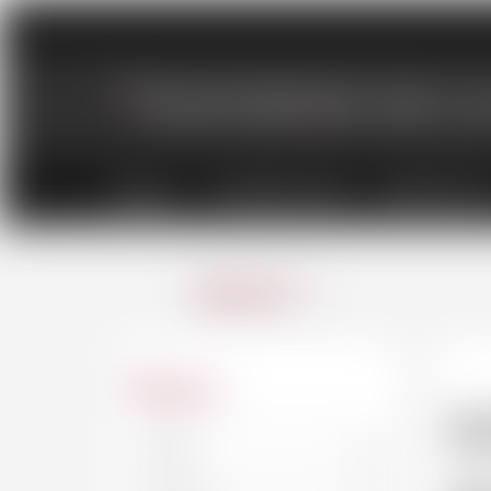
VINS
CHAMPAGNES
SPIRITUEU
ANNULER
Région
I