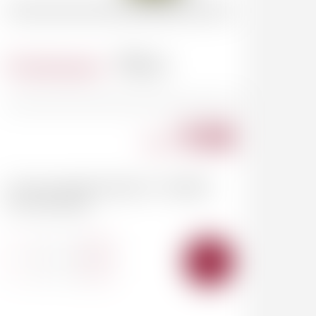
Contenance
75 cl
9.90
CHF
Concours général agricole - Médaille
d'Or Paris 2026
-
+
AJOUTER
AU
PANIER