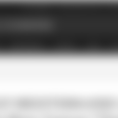
Nos magasins
Qui sommes-nous
Évé
X
ABONNEMENTS
COFFRETS
LIVRES
ACC
GP MEDITERRANEE L