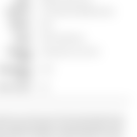
Appellation
Vin de Pays de Méditerrannée
Millésime
2025
Cépages
100% Chardonnay
Capacité de
A boire jeune, sur le fruit
garde
empérature de
7-8°C
service
neur en alcool
13%
igne et sa culture sont intimement liées depuis des
es à l’histoire de Bedoin. Des vestiges gallo-romains
 le village témoignent en effet de sa présence dès