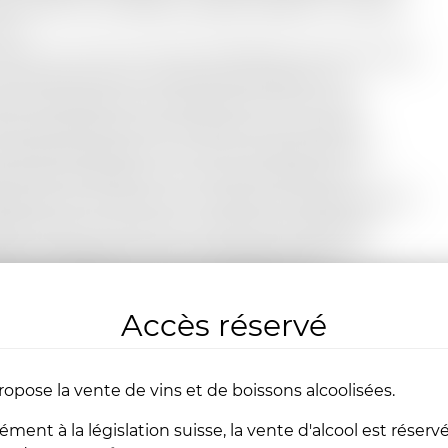
iquité et le nom Bedoin signifie d'ailleurs « berceau
n ».
origine, ce sont les moines de l’Abbaye de Montmajour
nt initié la culture viticole dans la région. De
santes familles ont ensuite permis aux vins du
oux d’acquérir dès le 13è siècle une notoriété
arable à l’époque aux vins de Châteauneuf-du-
 Au fil des siècles, la culture de la vigne s’est
loppée et est devenue un élément indissociable de
toire et de la culture de ce territoire du Ventoux.
ques siècles plus tard, en 1924, des familles de
erons partageant ce riche héritage et cet
chement à leur terroir, ont décidé de se regrouper et
Accès réservé
onder les Vignerons du Mont Ventoux
 même domaine
ropose la vente de vins et de boissons alcoolisées.
ent à la législation suisse, la vente d'alcool est réserv