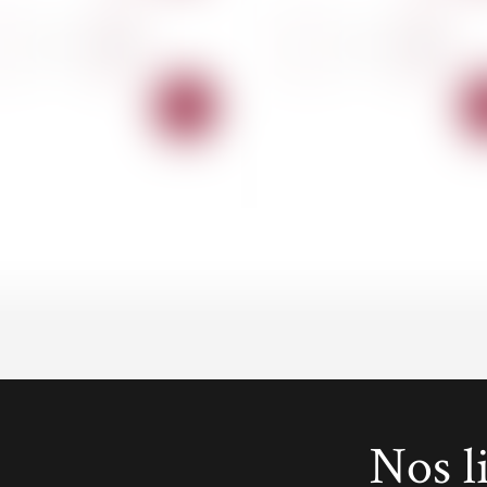
-
+
-
+
AJOUTER
AU
PANIER
Nos l