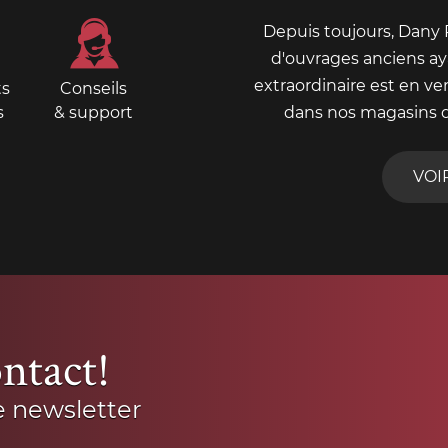
Depuis toujours, Dany
d'ouvrages anciens aya
extraordinaire est en ve
ts
Conseils
s
& support
dans nos magasins 
VOI
ntact!
e newsletter