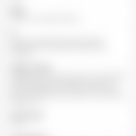
Cépages
100% Syrah - Vignes de 20-30 ans
Sol
Cailloutis, graves quaternaires, peu fertiles et
profondes, à flanc de coteaux, abrité des vents
dominants
Vinification / Elevage
Vendanges 100% manuelles, à bonne maturité, éraflage
à 100% Fermentation et macération en cuves inox
thermorégulées durant 15 à 20 jours. Elevé en cuves
d’acier inox et passé en fûts de chêne non-neufs durant
quelques mois
Capacité de garde
3-5 ans