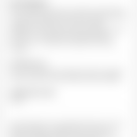
Note de dégustation
Robe: Somptueuse, grenat aux reflets rubis. Nez: Riche
et complexe évoquant les arômes de violettes, de fruits
rouges mûrs, de fraises, de mûres, de figues,
agréablement épicé (cacao). Bouche: Veloutée, grasse
et ample, sur un équilibre alcool/acidité parfait,
formant un vin complet, sans agressivité, de belle
longueur
Accord mets et vin
Ce vin accompagne des viandes rouges, veau, agneau,
chasse, canard ou sur des volailles ou des fromages
Température de service
16-18°C
"Nous distribuons les vins d’Etienne Pochon en Suisse
depuis ses débuts…en 1988 ! Etienne produit des
Crozes-Hermitage emblématiques, et parmi les plus