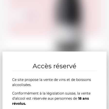
54.00
CHF
CROZES-HERMITAGE Etienne Pochon 2023
Accès réservé
AJOU
-
+
Ce site propose la vente de vins et de boissons
AU
alcoolisées.
Conformément à la législation suisse, la vente
PANI
d'alcool est réservée aux personnes de
18 ans
révolus.
France