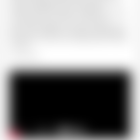
fameux de l’Appellation, avec une régularité
impressionnante et infaillible. L’expression de la Syrah,
unie à l’accent du Terroir offre ici une bouche
gourmande soulignée par une texture soyeuse de très
grand niveau. Château Curson Blanc se distingue par
son gras, son volume et sa complexité dans une totale
franchise."
Dany Pochon