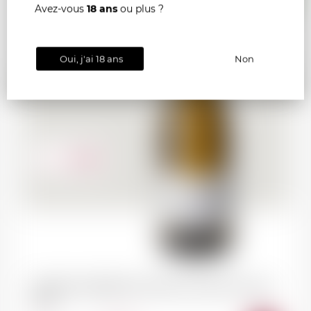
75cl
Avez-vous
18 ans
ou plus ?
Oui, j'ai 18 ans
Non
24.90
CHF
CROZES-HERMITAGE blanc Etienne Pochon
2024