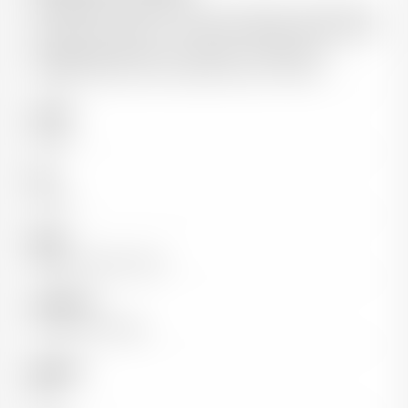
Le vignoble conduit en culture raisonnée compte 15.60
hectares de vignes en Crozes-Hermitage; 11.60 hectares
en cépage Syrah pour le rouge et 4 hectares en
cépages Marsanne et Roussanne pour le blanc
Couleur
Rouge
Pays
France
Région
Vallée du Rhône Nord
Appellation
Crozes-Hermitage
Millésime
2023