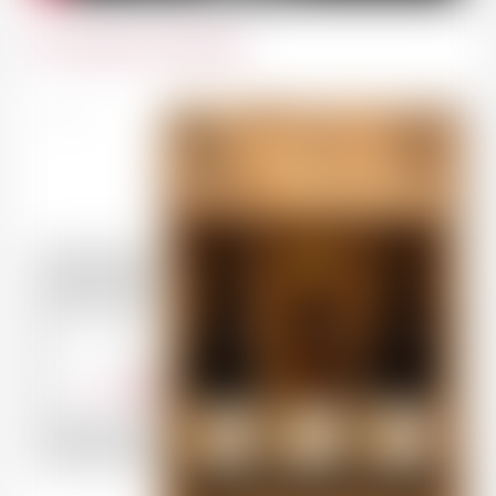
Du même domaine
Écosse
En caisse-bois 3
bouteilles
86.90
CHF