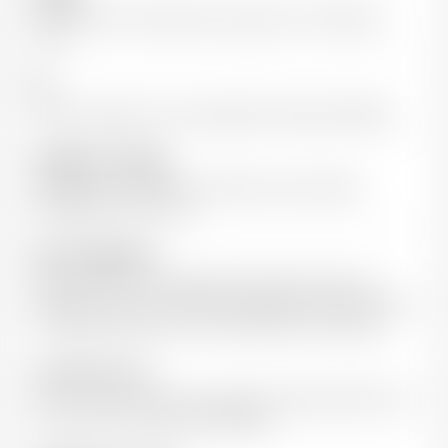
40% Merlot, 55% Cabernet sauvignon, 5% Cabernet
franc
Sol
Graves rouges sur les croupes des coteaux de Buzet
Vinification / Elevage
Vendanges manuelles. Vinification sans sulfites.
Elevage durant 30 mois
Note de dégustation
Robe profonde, nez capiteux de griottes, de fruits
rouges et noirs mûrs. Bouche souple aux tanins polis et
fins. Belle présence du fruit portée par la fraîcheur.
Accord mets et vin
Ce vin s'accorde avec des viandes rouges, grillées ou en
sauce, avec du canard, de l'agneau...