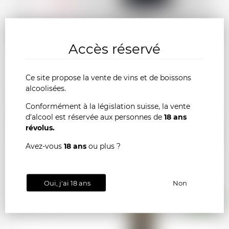
13.90
CHF
Accès réservé
Ce site propose la vente de vins et de boissons
alcoolisées.
BUZET Domaine Courège-Longue "Family
Conformément à la législation suisse, la vente
Réserve" 2016
d'alcool est réservée aux personnes de
18 ans
AJOU
-
+
révolus.
Avez-vous
18 ans
ou plus ?
AU
PANI
Oui, j'ai 18 ans
Non
France
75cl