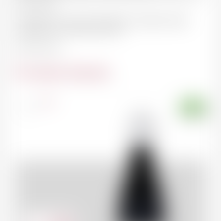
plus Grands.
D’emblée au Sommet des Buzet, Courège-Longue
s’apparente à la Haute couture !"
Dany Pochon
Du même domaine
France
75cl