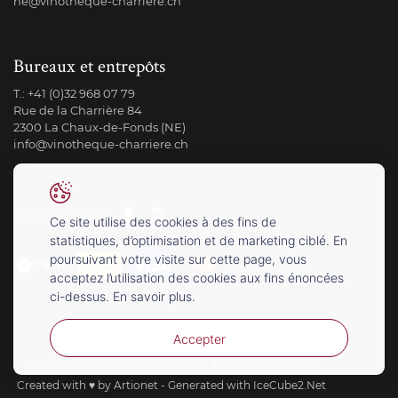
ne@vinotheque-charriere.ch
Bureaux et entrepôts
T.:
+41 (0)32 968 07 79
Rue de la Charrière 84
2300 La Chaux-de-Fonds (NE)
info@vinotheque-charriere.ch
Suivez-nous sur
Ce site utilise des cookies à des fins de
statistiques, d’optimisation et de marketing ciblé. En
poursuivant votre visite sur cette page, vous
acceptez l’utilisation des cookies aux fins énoncées
ci-dessus. En savoir plus.
Accepter
© 2026 Vinothèque de la Charrière. Tous droits réservés
Created with
♥
by Artionet
-
Generated with IceCube2.Net