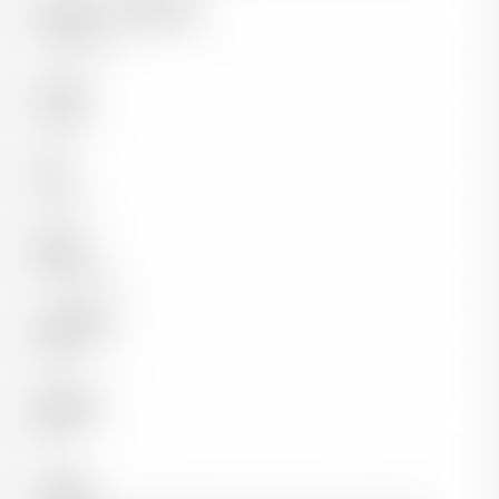
Vigneron / Propriétaire
David Sazi
Couleur
Rouge
Pays
France
Région
Sud-Ouest
Appellation
Buzet
Millésime
2017
Cépages