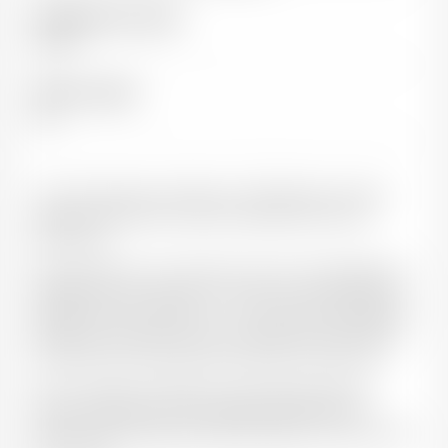
Température de service
16-18°C
Teneur en alcool
13%
"Tout fraichement installé sur l’AOP Buzet, l’artisan-
vigneron David Sazi a repris l’exploitation de son
grand-père.
Des parcelles sur les meilleurs terroirs de l’Appellation,
exposées Sud et Sud-Est, un travail à la vigne des plus
respectueux et méticuleux – en conversion biologique –
ajoutés au réel talent et au fin doigté du jeune David :
le résultat est aussi spectaculaire que convaincant !
Des vins typés, profonds et racés, délicieusement
fruités, dotés d’une remarquable finesse dont la
précision de l’élevage témoigne déjà de la maîtrise des