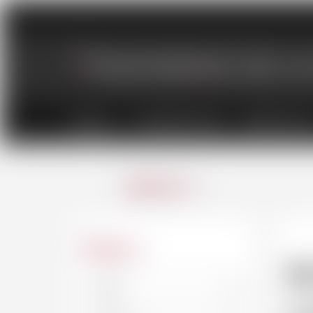
VINS
CHAMPAGNES
SPIRITUEU
ANNULER
Région
B