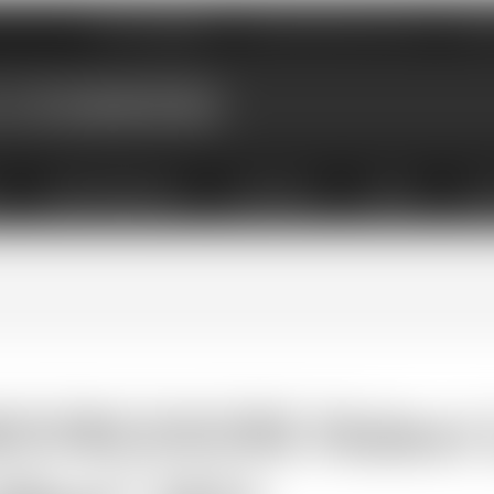
Nos magasins
Qui sommes-nous
Évé
X
ABONNEMENTS
COFFRETS
LIVRES
ACC
OURGOGNE Hubert Li