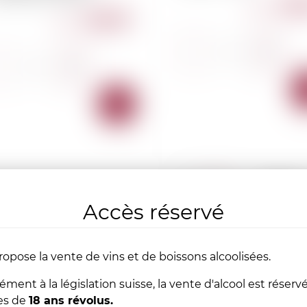
425
CHF
260.00
CHF
-
+
-
+
AJOUTER
AU
PANIER
France
1.5l
Accès réservé
ropose la vente de vins et de boissons alcoolisées.
ent à la législation suisse, la vente d'alcool est réserv
es de
18 ans révolus.