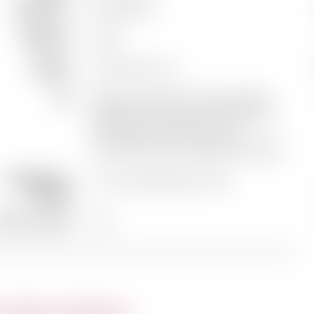
Appellation
Bourgogne
Millésime
2023
Cépages
100% Pinot noir
Sol
Vignes plantées en 1964, 1968 et
1982. D’une surface de 66 ares, ce
Bourgogne est situé sur la
commune de Chambolle Musigny
Vinification /
12 mois d’élevage en fûts
Elevage
neur en alcool
13%
 même domaine