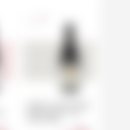
France
75cl
MOREY-SAINT-DENIS
rt
Hubert Lignier "Très
Girard" 2022