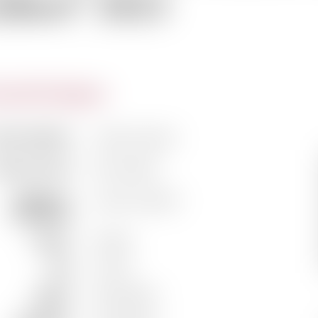
ilbert" 2023
actéristiques
m du domaine
Hubert Lignier
m de la cuvée
Plan Gilbert
Vigneron /
Laurent Lignier
Propriétaire
Couleur
Rouge
Pays
France
Région
Bourgogne