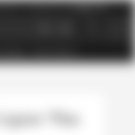
nements
Catalogues PDF
0
0.00
CHF
ESSOIRES
BONS CADEAUX
gnier "Plan