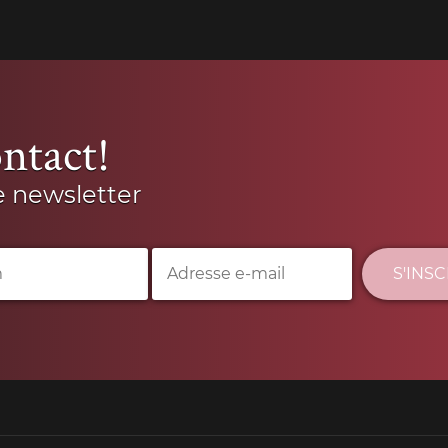
ntact!
e newsletter
S'INS