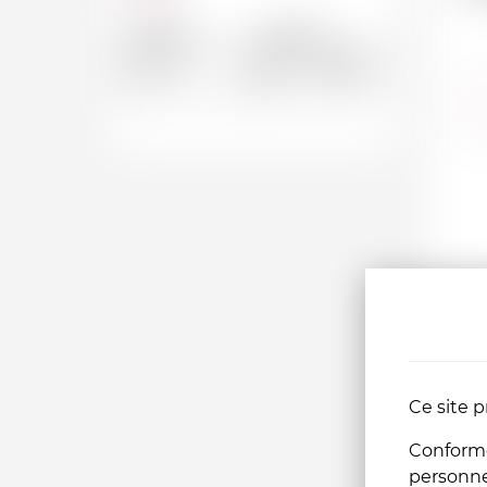
Depuis
Jusqu'a
CHF
CHF
Ce site p
Conformém
personn