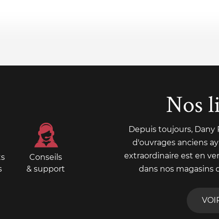
Nos l
Depuis toujours, Dany
d'ouvrages anciens aya
extraordinaire est en ve
ts
Conseils
s
& support
dans nos magasins 
VOI