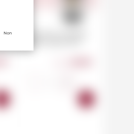
E
CLOS DE LA ROCHE
Non
Hubert Lignier 2021
.00
1 460.00
CHF
-
+
AJOUTER
AJOUTER
AU
AU
PANIER
PANIER