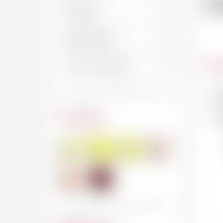
G
Car
No
Couleur
No