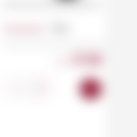
Contenance
75cl
37.00
CHF
-
+
AJOUTER
AU
PANIER