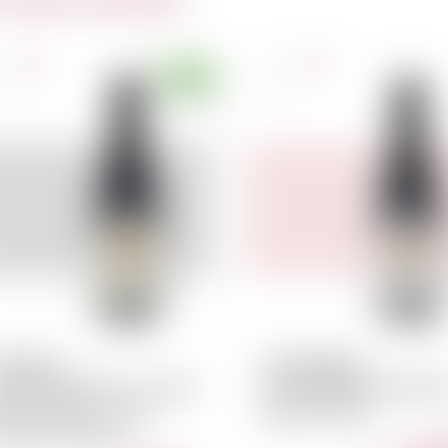
nce
France
l
75cl
EVREY-
CHARMES-
HAMBERTIN 1er CRU
CHAMBERTIN Hube
bert Lignier "Aux
Lignier 2022
mbottes" 2022