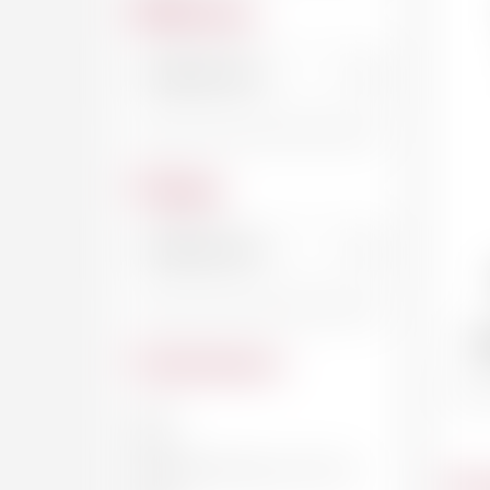
Millésime
Cépage
Te
Contenance
20 CL
33 CL
DEMI-BOUTEILLE, 37.5 CL
Du