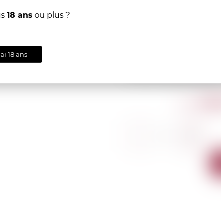
us
18 ans
ou plus ?
CLOS DE LA ROCH
'ai 18 ans
Hubert Lignier 2017
835
CHF
-
+