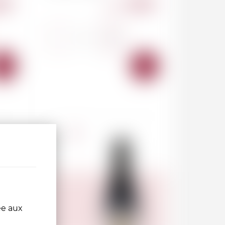
.00
83.00
CHF
-
+
AJOUTER
AJOUTER
AU
AU
PANIER
PANIER
France
1.5l
ée aux