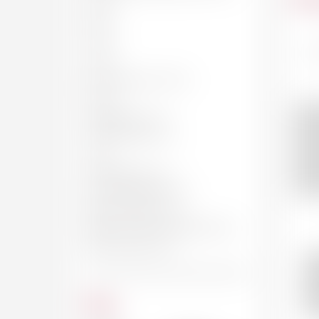
50 CL
62 CL
70 CL
Fra
75 CL
75c
BOUTEILLE, 75 CL
150 CL
MAGNUM, 1.5 L
JÉROBOAM, 3 L
4.5 L
IMPÉRIALE, 6 L
SALMANAZAR, 9 L
BALTHAZAR, 12 L
NABUCHODONOSOR, 15 L
MELCHIOR, 18 L
G
C
Hu
Prix
Co