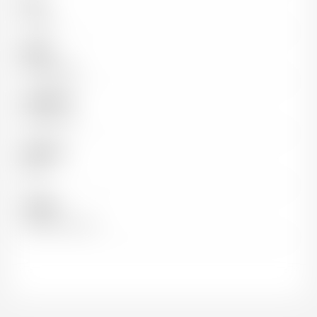
Pays
France
Région
Bourgogne
Appellation
Pommard
Millésime
1945
Cépages
100% Pinot noir