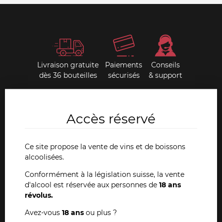
Livraison gratuite
Paiements
Conseils
dès 36 bouteilles
sécurisés
& support
Nos livres anciens
Accès réservé
Depuis toujours, Dany Pochon est un passionné et
chercheur d'ouvrages anciens ayant trait à l'œnologie.
Ce site propose la vente de vins et de boissons
Cette collection extraordinaire est en vente sur notre site
alcoolisées.
internet et également dans nos magasins de La Chaux-de-
Conformément à la législation suisse, la vente
Fonds et Neuchâtel.
d'alcool est réservée aux personnes de
18 ans
révolus.
VOIR TOUS NOS LIVRES
Avez-vous
18 ans
ou plus ?