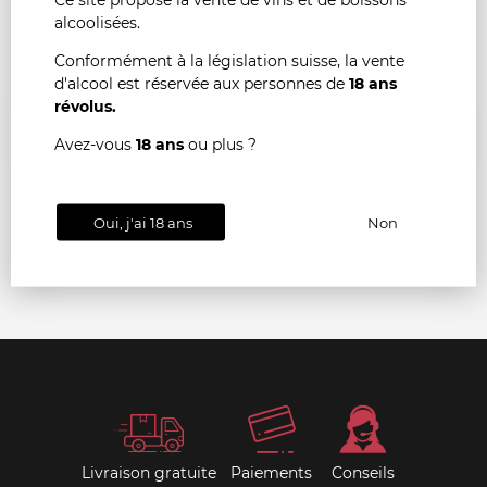
alcoolisées.
Conformément à la législation suisse, la vente
d'alcool est réservée aux personnes de
18 ans
POMEROL Château Rouget 2019
révolus.
AJOU
-
+
Avez-vous
18 ans
ou plus ?
AU
Oui, j'ai 18 ans
Non
PANI
Livraison gratuite
Paiements
Conseils