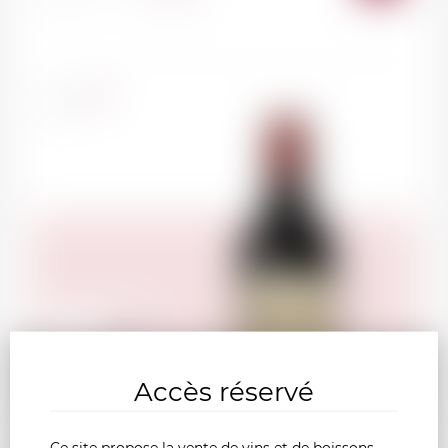
AU
PANI
France
75cl
53.00
CHF
Accès réservé
Ce site propose la vente de vins et de boissons