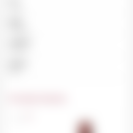
Pays
France
Région
Bordeaux
Appellation
Pomerol
Millésime
1929
Du même domaine
France
75cl