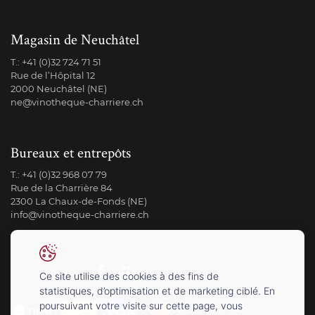
Magasin de Neuchâtel
T.:
+41 (0)32 724 71 51
Rue de l’Hôpital 12
2000 Neuchâtel (NE)
ne@vinotheque-charriere.ch
Bureaux et entrepôts
T.:
+41 (0)32 968 07 79
Rue de la Charrière 84
2300 La Chaux-de-Fonds (NE)
info@vinotheque-charriere.ch
Suivez-nous sur
Ce site utilise des cookies à des fins de
statistiques, d’optimisation et de marketing ciblé. En
poursuivant votre visite sur cette page, vous