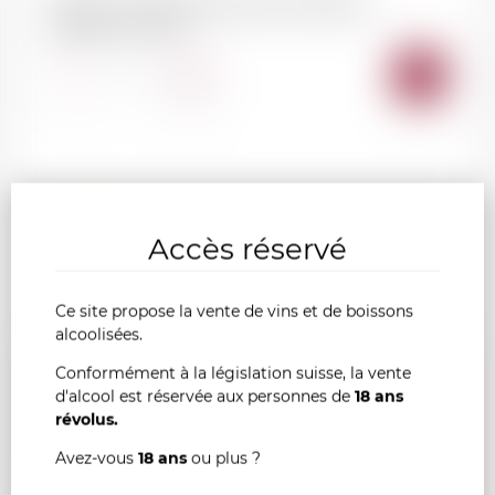
PESSAC-LEOGNAN Château Malartic-
Lagravière 2019
AJOU
-
+
AU
PANI
France
75cl
Accès réservé
Ce site propose la vente de vins et de boissons
alcoolisées.
Conformément à la législation suisse, la vente
d'alcool est réservée aux personnes de
18 ans
révolus.
Avez-vous
18 ans
ou plus ?
64.00
CHF