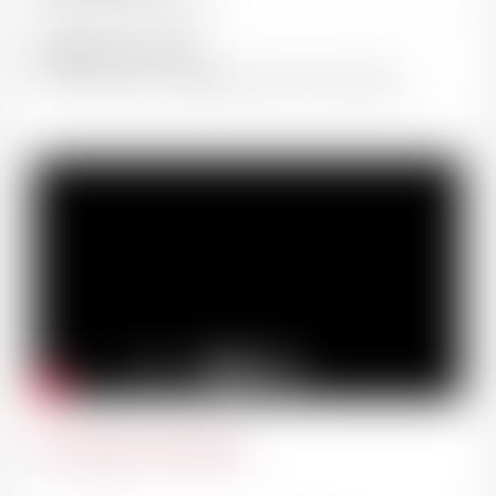
Température de service
16-18°C après un carafage d'au moins une heure
Du même domaine