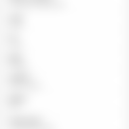
Famille Bonnie depuis 1996
Couleur
Rouge
Pays
France
Région
Bordeaux
Appellation
Pessac-Léognan
Millésime
2016
Capacité de garde
Longue garde possible