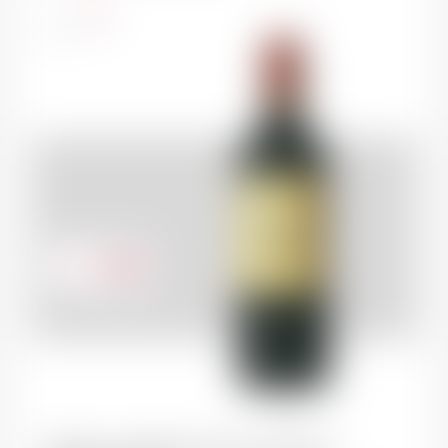
France
75cl
49.00
CHF