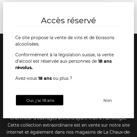
Accès réservé
Ce site propose la vente de vins et de boissons
alcoolisées.
Conformément à la législation suisse, la vente
d'alcool est réservée aux personnes de
18 ans
révolus.
Livraison gratuite
Paiements
Conseils
dès 36 bouteilles
sécurisés
& support
Avez-vous
18 ans
ou plus ?
Nos livres anciens
Oui, j'ai 18 ans
Non
Depuis toujours, Dany Pochon est un passionné et
chercheur d'ouvrages anciens ayant trait à l'œnologie.
Cette collection extraordinaire est en vente sur notre site
internet et également dans nos magasins de La Chaux-de-