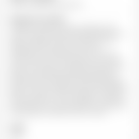
Baronne Philippine de Rothschild
Informations sur le domaine
En 1988, à la disparition du baron Philippe, sa fille
unique la baronne Philippine de Rothschild hérite d’un
trésor, en partage avec ses trois enfants Camille,
Philippe et Julien, mais aussi d’une lourde
responsabilité. Comédienne de renom, elle met un
terme à sa carrière sur les planches pour poursuivre
l’œuvre de son père, tout en faisant entrer résolument
Mouton et la société familiale, Baron Philippe de
Rothschild, dans le XXIe siècle. Dès 1981, elle révèle au
public les œuvres originales illustrant les étiquettes du
Premier Cru dans le cadre d’une exposition itinérante, «
Mouton Rothschild – L’Art et l’Etiquette ». Depuis lors,
cette exposition a été chaleureusement accueillie dans
plus de quarante musées à travers le monde.
Couleur
Rouge