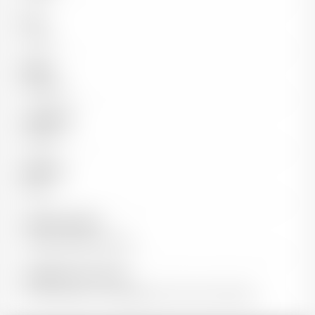
Pays
France
Région
Bordeaux
Appellation
Pauillac
Millésime
2020
Capacité de garde
Longue garde possible
Température de service
16-18°C après un carafage d'au moins une heure