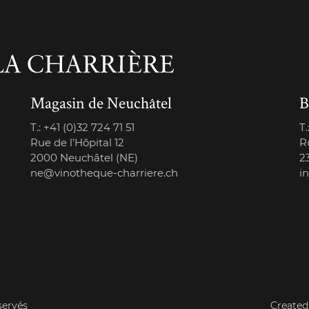
Magasin de Neuchâtel
B
T.:
+41 (0)32 724 71 51
T.
Rue de l’Hôpital 12
R
2000 Neuchâtel (NE)
2
ne@vinotheque-charriere.ch
i
servés
Created