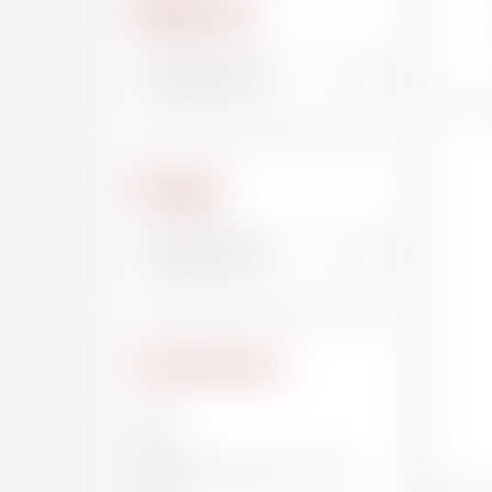
Millésime
Cépage
Contenance
20 CL
33 CL
DEMI-BOUTEILLE, 37.5 CL