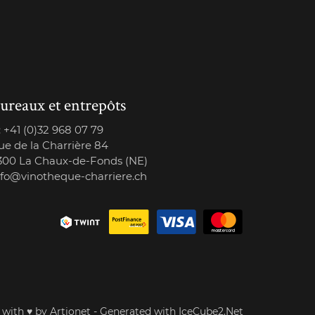
ureaux et entrepôts
:
+41 (0)32 968 07 79
ue de la Charrière 84
300 La Chaux-de-Fonds (NE)
nfo@vinotheque-charriere.ch
 with
♥
by Artionet
-
Generated with IceCube2.Net