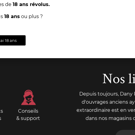
es de
18 ans révolus.
us
18 ans
ou plus ?
'ai 18 ans
Nos l
Depuis toujours, Dany
d'ouvrages anciens aya
extraordinaire est en ve
ts
Conseils
s
& support
dans nos magasins 