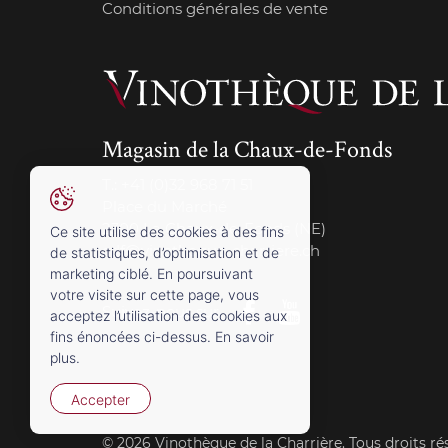
Conditions générales de vente
Magasin de la Chaux-de-Fonds
T.:
+41 (0)32 968 71 51
Place du Marché
2300 La Chaux-de-Fonds (NE)
Ce site utilise des cookies à des fins
cdf@vinotheque-charriere.ch
de statistiques, d’optimisation et de
marketing ciblé. En poursuivant
votre visite sur cette page, vous
Suivez-nous sur
acceptez l’utilisation des cookies aux
fins énoncées ci-dessus. En savoir
plus.
Accepter
© 2026 Vinothèque de la Charrière. Tous droits ré