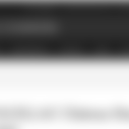
Nos magasins
Qui sommes-nous
Évé
X
ABONNEMENTS
COFFRETS
LIVRES
ACC
AUILLAC Château Hau