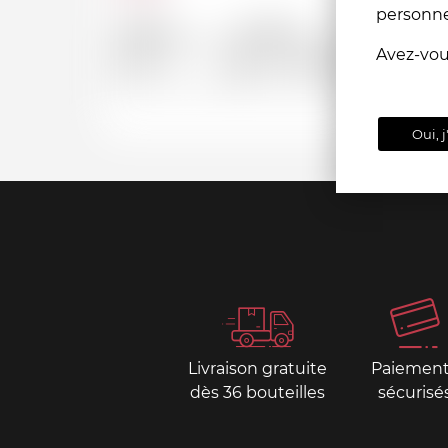
personn
Depuis
Jusqu'a
Avez-vo
CHF
CHF
Oui, j
Livraison gratuite
Paiemen
dès 36 bouteilles
sécurisé