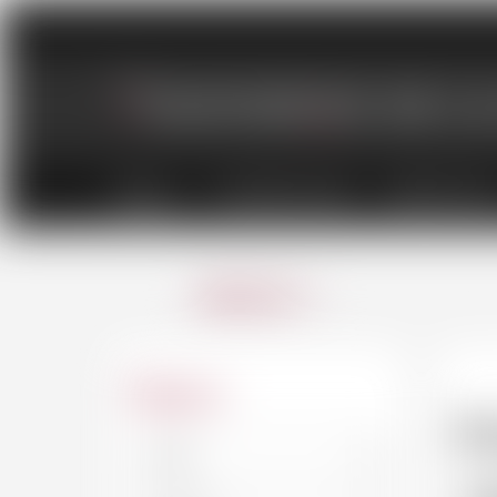
VINS
CHAMPAGNES
SPIRITUEU
ANNULER
Région
P