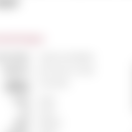
969
actéristiques
m du domaine
Château Haut-Batailley
Classification
5ème Grand Cru Classé
Vigneron /
Francis Borie
Propriétaire
Couleur
Rouge
Pays
France
Région
Bordeaux