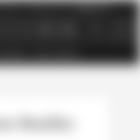
nements
Catalogues PDF
0
0.00
CHF
ESSOIRES
BONS CADEAUX
t-Batailley