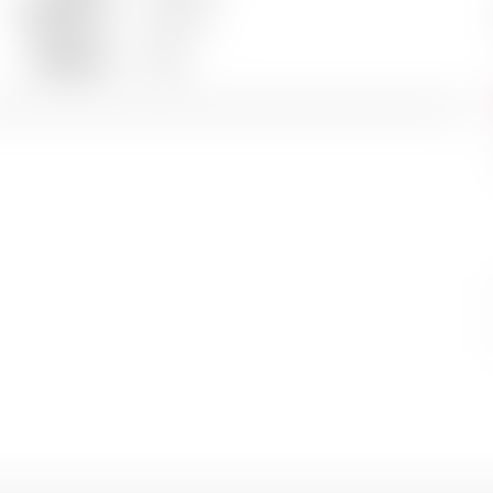
Appellation
Pauillac
Millésime
1969