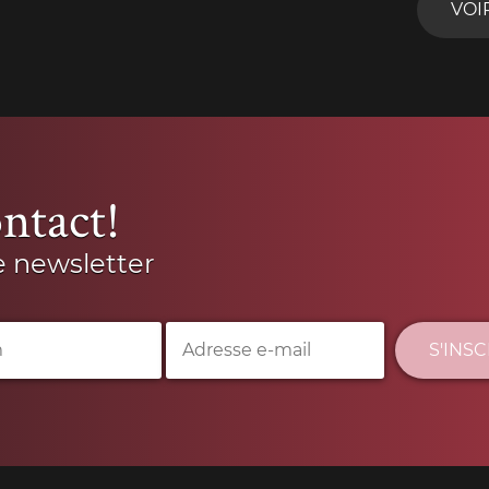
VOI
ntact!
e newsletter
S'INS