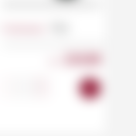
Contenance
75cl
210.00
CHF
-
+
AJOUTER
AU
PANIER