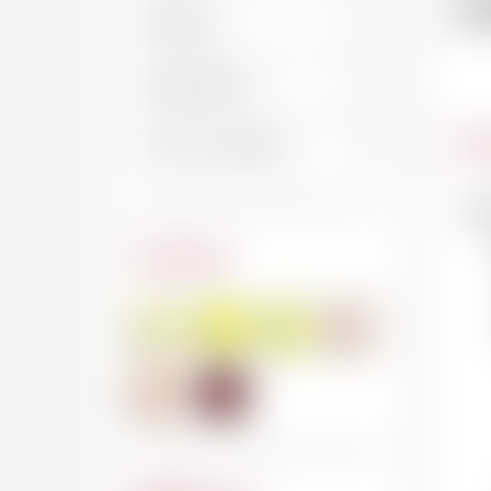
1
Car
No
Couleur