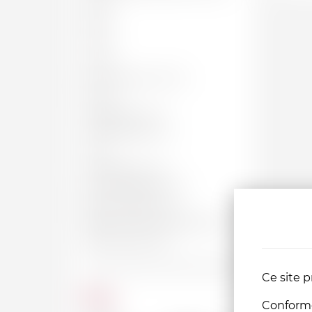
50 CL
62 CL
70 CL
75 CL
BOUTEILLE, 75 CL
150 CL
MAGNUM, 1.5 L
JÉROBOAM, 3 L
4.5 L
IMPÉRIALE, 6 L
SALMANAZAR, 9 L
BALTHAZAR, 12 L
NABUCHODONOSOR, 15 L
MELCHIOR, 18 L
Ce site p
Prix
Conformém