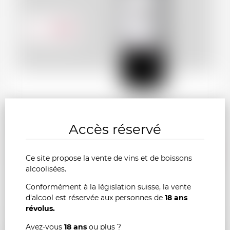
55.00
CHF
Accès réservé
MARGAUX Château Marquis de Terme 2019
AJOU
-
+
Ce site propose la vente de vins et de boissons
alcoolisées.
AU
Conformément à la législation suisse, la vente
PANI
d'alcool est réservée aux personnes de
18 ans
révolus.
Avez-vous
18 ans
ou plus ?