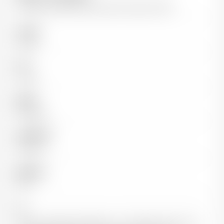
Famille Sénéclauze (propriétaire depuis 1935)
Couleur
Rouge
Pays
France
Région
Bordeaux
Appellation
Margaux
Millésime
2021
Sol
Graves typiques de Margaux, constituées de quartz et