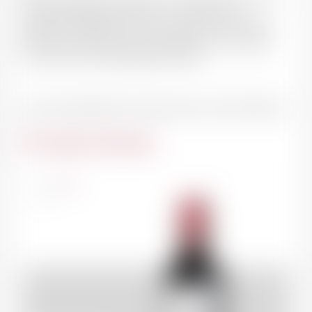
quartzites, épaisses d’au moins 4 mètres où le
Cabernet Sauvignon donne le meilleur de lui-même.
Elles sont localement plus argileuses en profondeur
convenant alors davantage au Merlot
Issu d'une exploitation haute valeur environnementale
Du même domaine
France
75cl