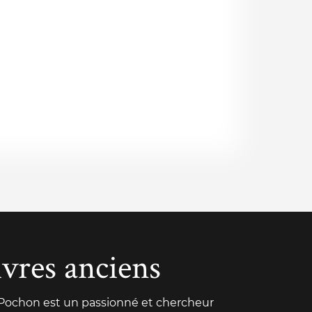
ivres anciens
 Pochon est un passionné et chercheur