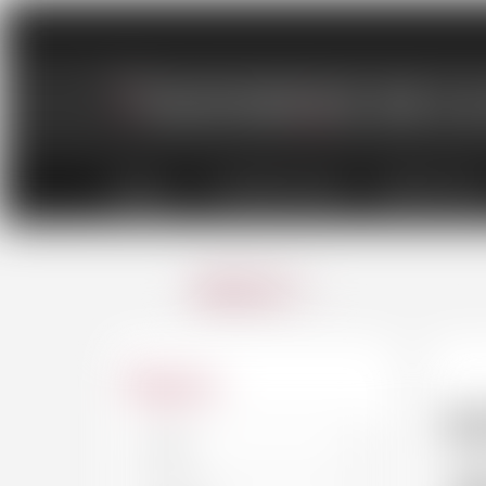
VINS
CHAMPAGNES
SPIRITUEU
ANNULER
Région
I