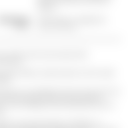
de cuir, de cassis et de fraîcheur
délicate.
empérature de
16-18°C après un carafage d'au
service
moins une heure
ci une découverte aussi exceptionnelle
nattendue.
quelle révélation, quelle sensation et enfin, quelle
ille !
plus est, un vin totalement inconnu de nous, que l’un
os clients français, amateur des plus avisés et
tus, nous fit déguster lors de sa dernière venue en
se.
’agit d’un minuscule Domaine « AD FINES » en