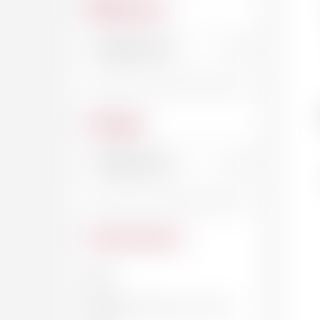
Millésime
Cépage
Contenance
20 CL
33 CL
DEMI-BOUTEILLE, 37.5 CL