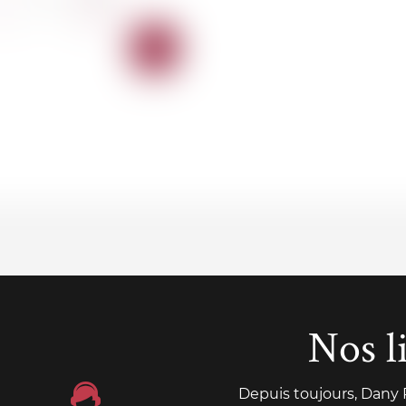
AJOUTER
AU
PANIER
Nos l
Depuis toujours, Dany