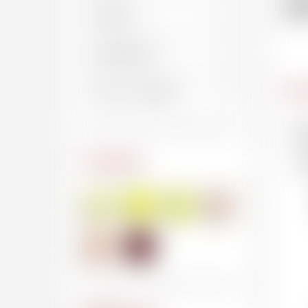
2
Car
No
Couleur
No