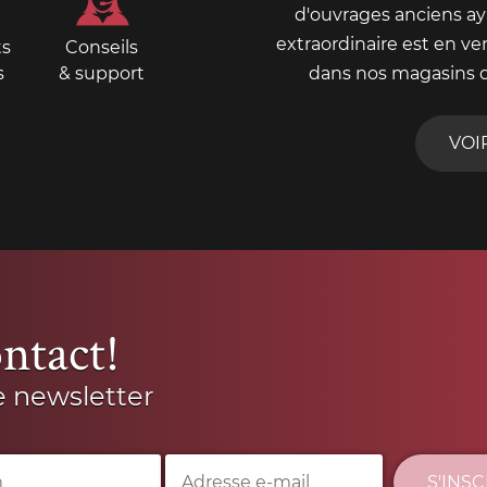
d'ouvrages anciens aya
extraordinaire est en ve
ts
Conseils
s
& support
dans nos magasins 
VOI
ntact!
e newsletter
S'INS