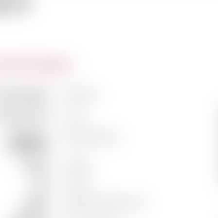
019
actéristiques
m du domaine
Ad Fines
m de la cuvée
Caius
Vigneron /
Michel Rocher
Propriétaire
Couleur
Rouge
Pays
France
Région
Vallée du Rhône Sud