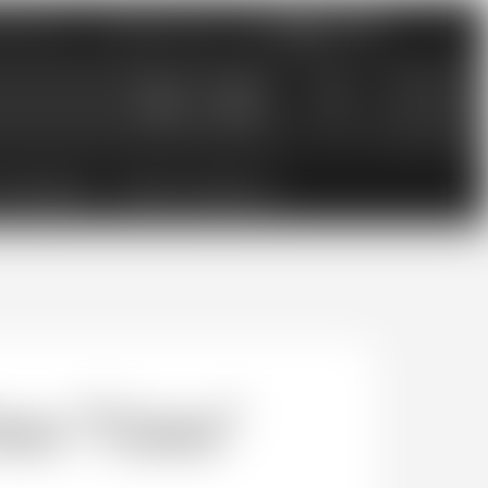
nements
Catalogues PDF
0
0.00
CHF
ESSOIRES
BONS CADEAUX
es "Caius"