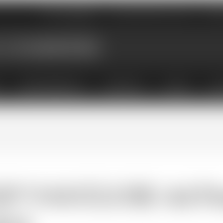
Nos magasins
Qui sommes-nous
Évé
X
ABONNEMENTS
COFFRETS
LIVRES
ACC
GP VAUCLUSE Ad Fin