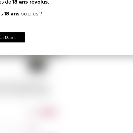
es de
18 ans révolus.
us
18 ans
ou plus ?
'ai 18 ans
GP VAUCLUSE Ad
nes "Gracchus" 2021
89.00
CHF
-
+