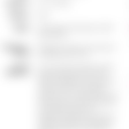
Appellation
IGP - Vaucluse
Millésime
2019
Cépages
70% Cabernet-Sauvignon et 30%
Syrah-Serine
Vinification /
Elevage en barrique puis repos en
Elevage
bouteille durant 4 ans
Note de
Le nez, intense et profond, révèle
dégustation
des arômes de fruits murs, de
tabac, de réglisse, finement boisé.
La bouche est d’une superbe
ampleur, avec un gras soutenu par
des tanins d’une rare finesse dans
une parfaite harmonie. La
longueur impressionne, pour finir
majestueusement sur des notes