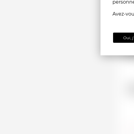
personn
1.5l
Avez-vo
Oui, j
I
Fi