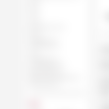
50 CL
62 CL
70 CL
T
75 CL
BOUTEILLE, 75 CL
150 CL
MAGNUM, 1.5 L
JÉROBOAM, 3 L
"Voi
qu’i
4.5 L
IMPÉRIALE, 6 L
Mais 
SALMANAZAR, 9 L
Merve
BALTHAZAR, 12 L
Qui 
NABUCHODONOSOR, 15 L
de n
MELCHIOR, 18 L
poin
Suis
Prix
Il s