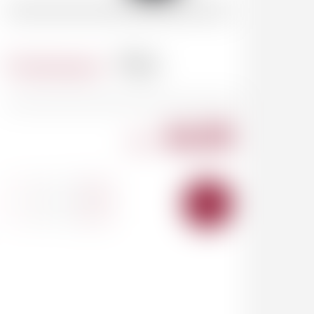
Contenance
75cl
46.00
CHF
-
+
AJOUTER
AU
PANIER