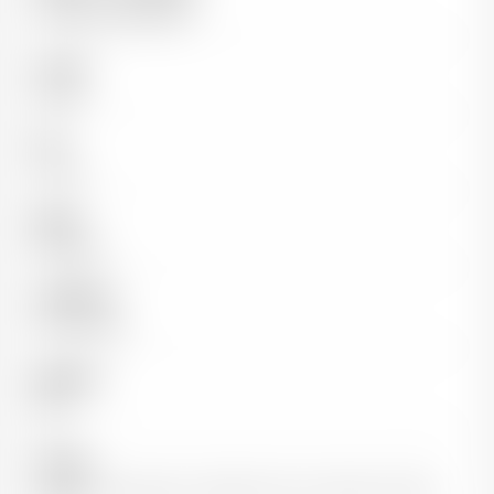
Domaines Bouteiller
Couleur
Rouge
Pays
France
Région
Bordeaux
Appellation
Haut-Médoc
Millésime
1987
Cépages
Cabernet Sauvignon, Cabernet Franc, Merlot et Petit