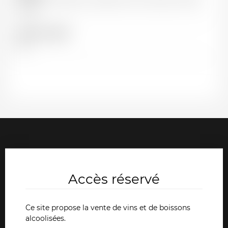
Verdot
Teneur en alcool
12%
Accès réservé
Livraison gratuite
Paiements
Conseils
dès 36 bouteilles
sécurisés
& support
Ce site propose la vente de vins et de boissons
alcoolisées.
Nos livres anciens