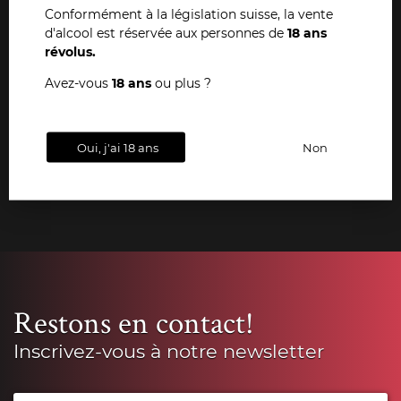
Conformément à la législation suisse, la vente
d'alcool est réservée aux personnes de
18 ans
Depuis toujours, Dany Pochon est un passionné et
révolus.
chercheur d'ouvrages anciens ayant trait à l'œnologie.
Cette collection extraordinaire est en vente sur notre site
Avez-vous
18 ans
ou plus ?
internet et également dans nos magasins de La Chaux-de-
Fonds et Neuchâtel.
Oui, j'ai 18 ans
Non
VOIR TOUS NOS LIVRES
Restons en contact!
Inscrivez-vous à notre newsletter