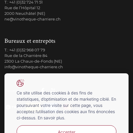
T.:
+41 (0)32 724 71 51
Rue de l’Hôpital 12
2000 Neuchâtel (NE)
ne@vinotheque-charriere.ch
Bureaux et entrepôts
T.:
+41 (0)32 968 07 79
Rue de la Charrière 84
2300 La Chaux-de-Fonds (NE)
info@vinotheque-charriere.ch
Suivez-nous sur
Ce site utilise des cookies à des fins de
statistiques, d’optimisation et de marketing ciblé. En
poursuivant votre visite sur cette page, vous
acceptez l’utilisation des cookies aux fins énoncées
ci-dessus. En savoir plus.
Accepter