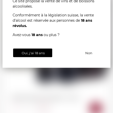
Ce site propose la vente de vins et de boissons
alcoolisées.
Conformément à la législation suisse, la vente
d'alcool est réservée aux personnes de
18 ans
révolus.
Avez-vous
18 ans
ou plus ?
78.50
CHF
Oui, j'ai 18 ans
Non
Coffret Château de la Brède - Graves
AJOU
-
+