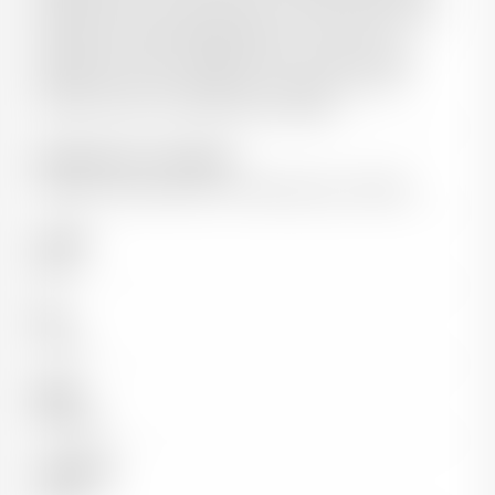
habileté à bien commercialiser ses vins. Des qualités
aujourd’hui indispensables dans ce métier. Son
engagement pour la défense des vins de bordeaux
forcent encore d’avantage mon respect et mon
admiration pour ce grand personnage."
Informations sur le domaine
Superficie de seulement 2 hectares pour le blanc!
Couleur
Blanc
Pays
France
Région
Bordeaux
Appellation