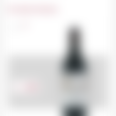
Du même domaine
France
75cl
42.00
CHF