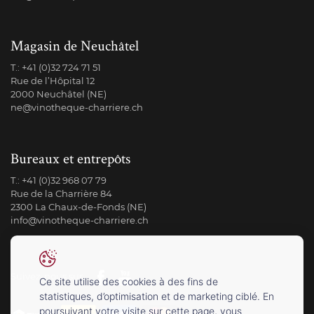
Magasin de Neuchâtel
T.:
+41 (0)32 724 71 51
Rue de l’Hôpital 12
2000 Neuchâtel (NE)
ne@vinotheque-charriere.ch
Bureaux et entrepôts
T.:
+41 (0)32 968 07 79
Rue de la Charrière 84
2300 La Chaux-de-Fonds (NE)
info@vinotheque-charriere.ch
Suivez-nous sur
Ce site utilise des cookies à des fins de
statistiques, d’optimisation et de marketing ciblé. En
poursuivant votre visite sur cette page, vous