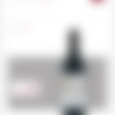
AU
PANI
France
75cl
38.00
CHF