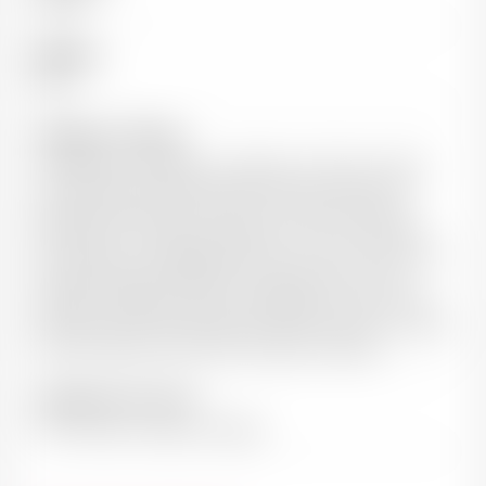
Graves
Millésime
2019
Vinification / Elevage
Vendanges manuelles en cagettes. inification: Après
une macération pelliculaire à froid les moûts sont
pressés et entonnés. C’est donc en barrique que la
fermentation alcoolique s’opère. Les vins y resteront
ensuite pour un élevage d’environ 5 mois sur lies fines
avec bâtonnages réguliers qui apporteront notes
boisées, rondeur et structure. Elevage: 5 mois en fûts
de chêne, dont 30% de fûts neufs pour obtenir un boisé
fondu et délicat. Bois 100% d’origine française
Température de service
9-12°C après un léger carafage