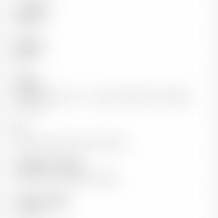
Appellation
Chinon
Millésime
2020
Cépages
100% Cabernet franc - vignes de 60-80 ans exposées
plein sud
Sol
Coteaux argilo-limoneux-calcaire
Vinification / Elevage
Elevé 12 mois en fûts de chêne
Capacité de garde
5-10 ans