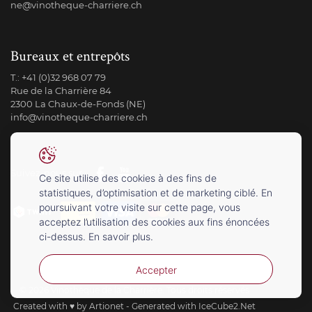
ne@vinotheque-charriere.ch
Bureaux et entrepôts
T.:
+41 (0)32 968 07 79
Rue de la Charrière 84
2300 La Chaux-de-Fonds (NE)
info@vinotheque-charriere.ch
Suivez-nous sur
Ce site utilise des cookies à des fins de
statistiques, d’optimisation et de marketing ciblé. En
poursuivant votre visite sur cette page, vous
acceptez l’utilisation des cookies aux fins énoncées
ci-dessus. En savoir plus.
Accepter
© 2026 Vinothèque de la Charrière. Tous droits réservés
Created with
♥
by Artionet
-
Generated with IceCube2.Net