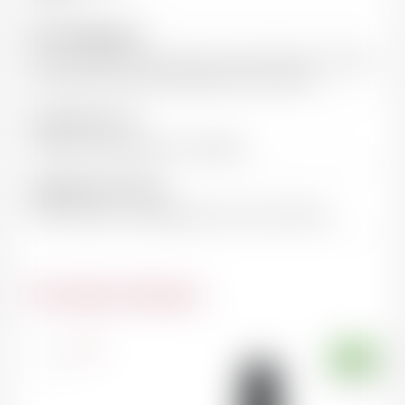
Note de dégustation
Vin à la robe rubis sombre et aux tains fermes, ronds et
boisés. Nez et bouche puissants et structurés.
Accord mets et vin
Viandes rouges, gibiers, fromages
Température de service
16-18°C après un carafage d'au moins une heure
Du même domaine
France
75cl