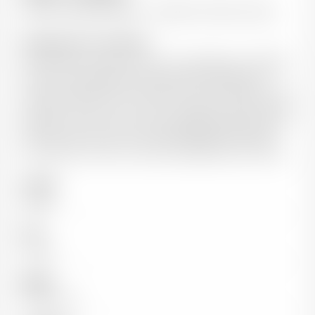
Jean-Christophe Pelletier - Vigneron à Saint-Louans
Informations sur le domaine
Situé à Saint Louans, au cœur de l’appellation CHINON,
le Domaine des Béguineries domine la vallée de la
Vienne. Il s’étend sur une superficie de 13 hectares : 11ha
de cabernet franc pour les vins rouges et 2ha de chenin
(blancs). Converti à la culture biologique depuis 2012, le
Domaine est tourné vers le développement durable
pour laisser une terre vivante aux générations futures
Couleur
Rouge
Pays
France
Région
Val de Loire