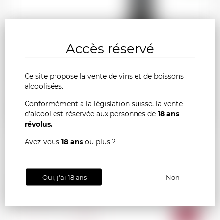
Accès réservé
Ce site propose la vente de vins et de boissons
alcoolisées.
16.90
CHF
Conformément à la législation suisse, la vente
d'alcool est réservée aux personnes de
18 ans
révolus.
Avez-vous
18 ans
ou plus ?
Oui, j'ai 18 ans
Non
CHINON Domaine des Béguineries "Éveil des
Sens" 2022
AJOU
-
+