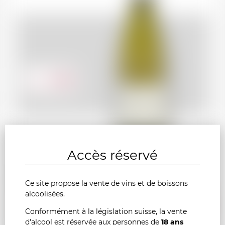
31.00
CHF
Accès réservé
CÔTES DU RHÔNE Domaine Cros de la Mûre
blanc 2021
Ce site propose la vente de vins et de boissons
alcoolisées.
AJOU
-
+
Conformément à la législation suisse, la vente
d'alcool est réservée aux personnes de
18 ans