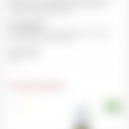
Lieu dit : Les Pialons. Nature des sols : Terrasses
villafranchiennes, galets roulés
Note de dégustation
Robe éclatante, notes minérales de silex, pureté du
fruit cerise mûre, tanins suaves
Teneur en alcool
14,5%
Du même domaine
France
75cl