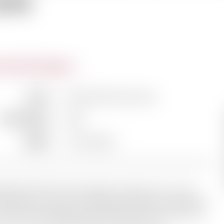
890
actéristiques
Auteur
BOURGEOIS (Armand)
Date d'édition
1890
Région
Champagne
IÈRE ÉDITION. Rare. Belles vignettes et culs-de-
 gravés sur bois. Cette belle contribution à la gloire
in de la Champagne a été présentée à l'occasion du