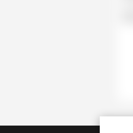
conc
Dédi
impr