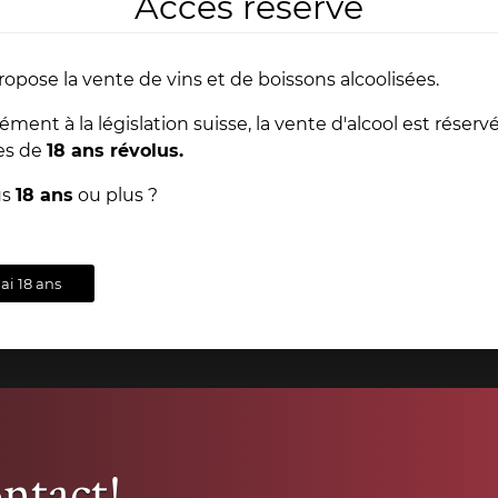
Accès réservé
Nos l
ropose la vente de vins et de boissons alcoolisées.
Depuis toujours, Dany
ent à la législation suisse, la vente d'alcool est réserv
d'ouvrages anciens aya
es de
18 ans révolus.
extraordinaire est en ve
ts
Conseils
us
18 ans
ou plus ?
s
& support
dans nos magasins 
VOI
'ai 18 ans
ntact!