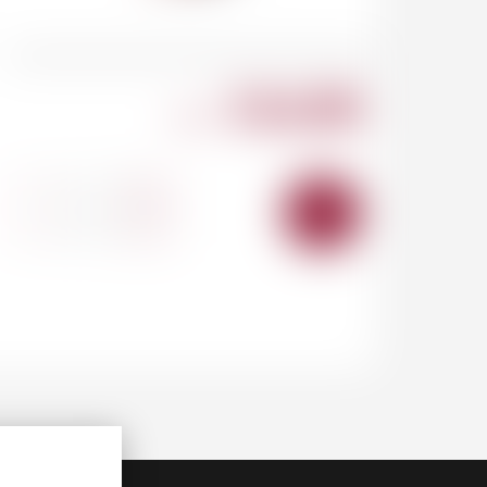
516.00
CHF
-
+
AJOUTER
AU
PANIER