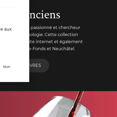
ivres anciens
 Pochon est un passionné et chercheur
ée aux
nt trait à l'œnologie. Cette collection
nte sur notre site internet et également
de La Chaux-de-Fonds et Neuchâtel.
R TOUS NOS LIVRES
Non