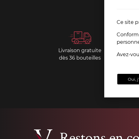
Ce site p
Conformém
personn
Livraison gratuite
Paiemen
Avez-vo
dès 36 bouteilles
sécurisé
Oui, j
Restons en co