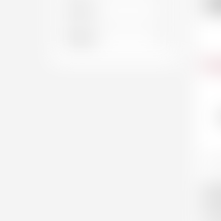
1
Car
PREM
lampe
du v