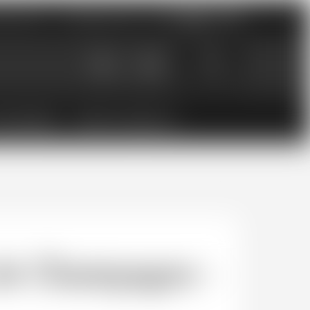
nements
Catalogues PDF
0
0.00
CHF
ESSOIRES
BONS CADEAUX
 de Champagne -