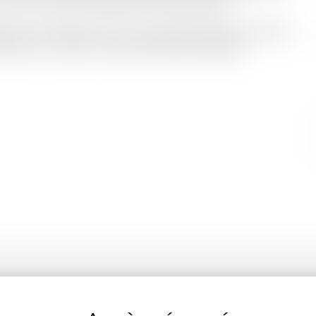
ours ouvert par l'Académie champenoise.
é à la Comtesse et le Comte Werlé. belle couverture
imée en couleur conservée. Bel exemplaire.