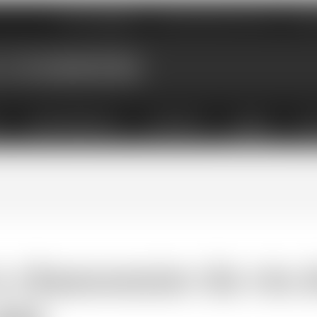
Nos magasins
Qui sommes-nous
Évé
X
ABONNEMENTS
COFFRETS
LIVRES
ACC
e chansonnier du vin