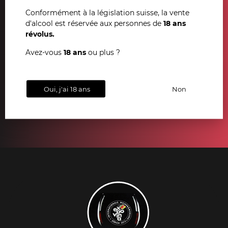
Conformément à la législation suisse, la vente
d'alcool est réservée aux personnes de
18 ans
révolus.
Avez-vous
18 ans
ou plus ?
Oui, j'ai 18 ans
Non
S'INSCRIRE