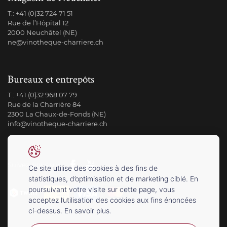
T.:
+41 (0)32 724 71 51
Rue de l’Hôpital 12
2000 Neuchâtel (NE)
ne@vinotheque-charriere.ch
Bureaux et entrepôts
T.:
+41 (0)32 968 07 79
Rue de la Charrière 84
2300 La Chaux-de-Fonds (NE)
info@vinotheque-charriere.ch
Suivez-nous sur
Ce site utilise des cookies à des fins de
statistiques, d’optimisation et de marketing ciblé. En
poursuivant votre visite sur cette page, vous
acceptez l’utilisation des cookies aux fins énoncées
ci-dessus. En savoir plus.