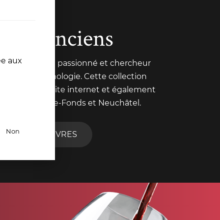
ivres anciens
ée aux
 Pochon est un passionné et chercheur
nt trait à l'œnologie. Cette collection
nte sur notre site internet et également
de La Chaux-de-Fonds et Neuchâtel.
Non
R TOUS NOS LIVRES