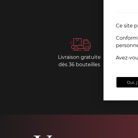
Ce site p
Conformém
personn
Livraison gratuite
Paiemen
Avez-vo
dès 36 bouteilles
sécurisé
Oui, j