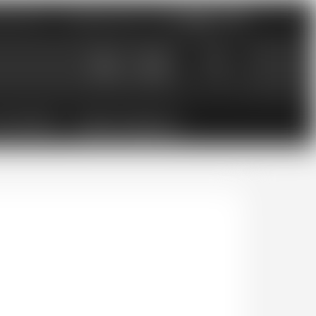
nements
Catalogues PDF
0
0.00
CHF
ESSOIRES
BONS CADEAUX