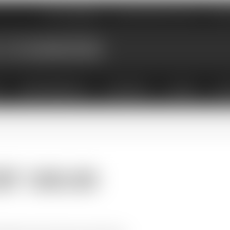
Nos magasins
Qui sommes-nous
Évé
X
ABONNEMENTS
COFFRETS
LIVRES
ACC
HF 500.00