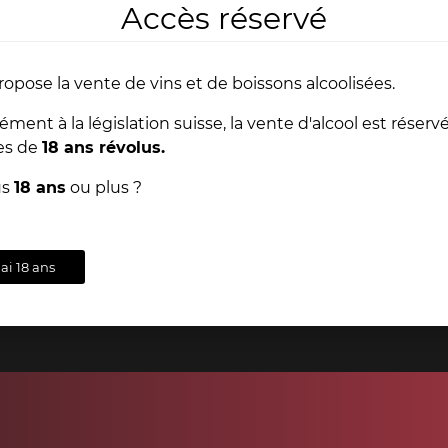
Accès réservé
Nos l
ropose la vente de vins et de boissons alcoolisées.
ent à la législation suisse, la vente d'alcool est réserv
Depuis toujours, Dany
es de
18 ans révolus.
d'ouvrages anciens aya
extraordinaire est en ve
ts
Conseils
us
18 ans
ou plus ?
s
& support
dans nos magasins 
'ai 18 ans
VOI