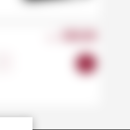
500.00
CHF
+
AJOUTER
AU
PANIER