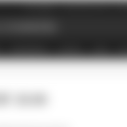
Nos magasins
Qui sommes-nous
Évé
X
ABONNEMENTS
COFFRETS
LIVRES
ACC
HF 20.00