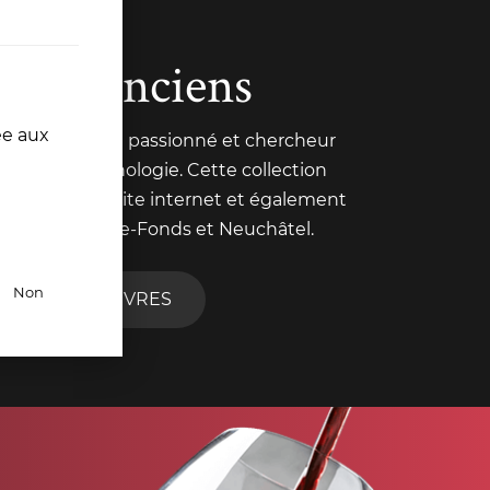
ivres anciens
ée aux
 Pochon est un passionné et chercheur
nt trait à l'œnologie. Cette collection
nte sur notre site internet et également
de La Chaux-de-Fonds et Neuchâtel.
Non
R TOUS NOS LIVRES