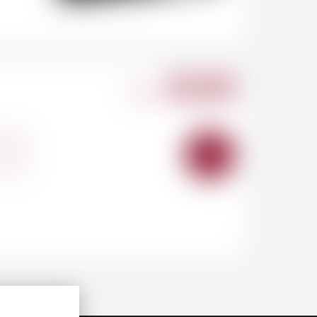
20.00
CHF
+
AJOUTER
AU
PANIER