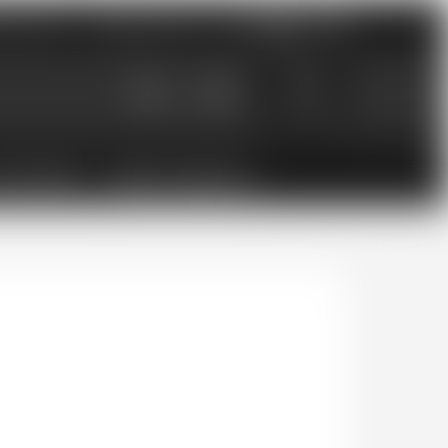
nements
Catalogues PDF
0
0.00
CHF
ESSOIRES
BONS CADEAUX