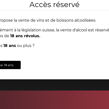
Accès réservé
Nos l
ropose la vente de vins et de boissons alcoolisées.
ent à la législation suisse, la vente d'alcool est réserv
Depuis toujours, Dany
es de
18 ans révolus.
d'ouvrages anciens aya
extraordinaire est en ve
ts
Conseils
us
18 ans
ou plus ?
s
& support
dans nos magasins 
'ai 18 ans
VOI