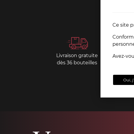
Ce site p
Conformém
personn
Livraison gratuite
Paiemen
Avez-vo
dès 36 bouteilles
sécurisé
Oui, j