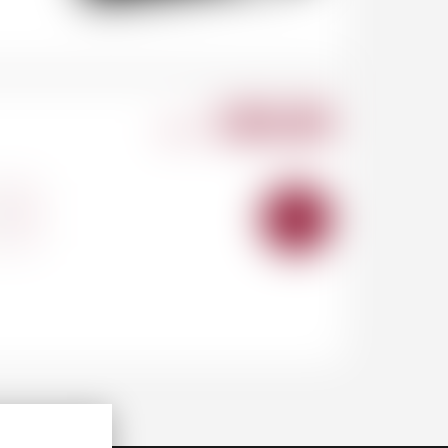
100.00
CHF
+
AJOUTER
AU
PANIER