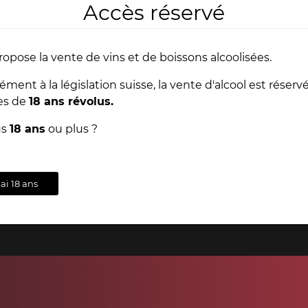
Accès réservé
Nos l
ropose la vente de vins et de boissons alcoolisées.
ent à la législation suisse, la vente d'alcool est réserv
Depuis toujours, Dany
es de
18 ans révolus.
d'ouvrages anciens aya
extraordinaire est en ve
ts
Conseils
us
18 ans
ou plus ?
s
& support
dans nos magasins 
'ai 18 ans
VOI