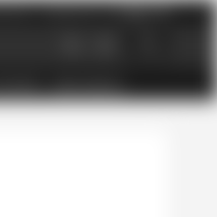
nements
Catalogues PDF
0
0.00
CHF
ESSOIRES
BONS CADEAUX