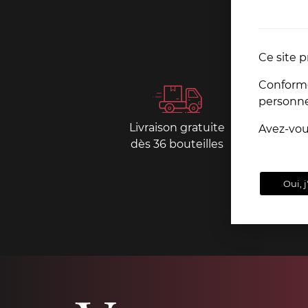
Ce site p
Conformém
personn
Livraison gratuite
Paiemen
Avez-vo
dès 36 bouteilles
sécurisé
Oui, j