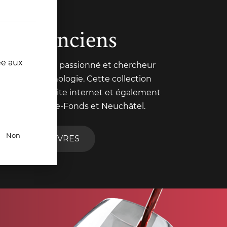
ivres anciens
ée aux
 Pochon est un passionné et chercheur
nt trait à l'œnologie. Cette collection
nte sur notre site internet et également
de La Chaux-de-Fonds et Neuchâtel.
Non
R TOUS NOS LIVRES