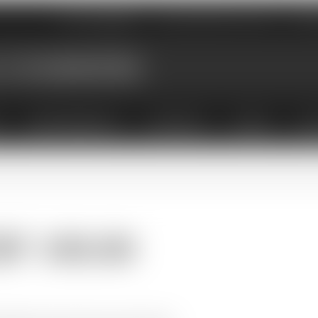
Nos magasins
Qui sommes-nous
Évé
X
ABONNEMENTS
COFFRETS
LIVRES
ACC
HF 100.00