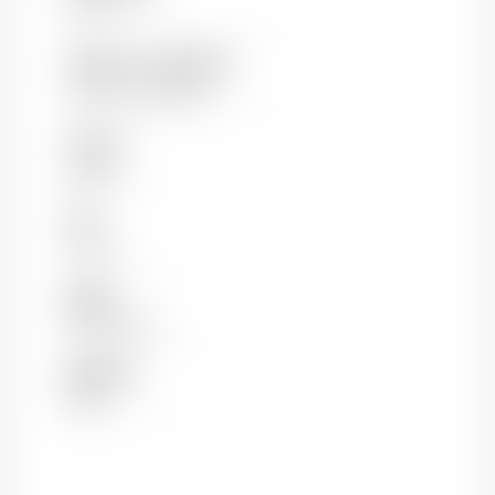
1er Cru
Vigneron / Propriétaire
Chanson Père&Fils
Couleur
Rouge
Pays
France
Région
Bourgogne
Millésime
1926