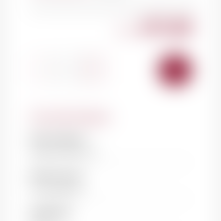
675.00
CHF
-
+
AJOUTER
AU
PANIER
Caractéristiques
Nom du domaine
Chanson Père & Fils
Nom de la cuvée
Les Vergelesses
Classification