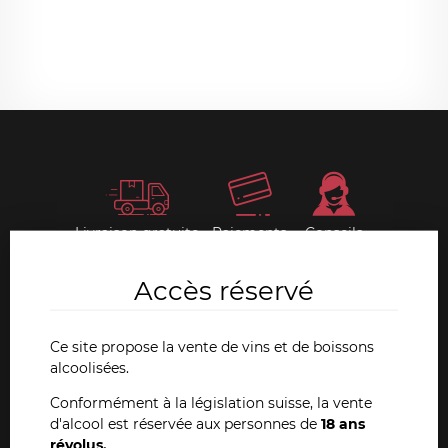
Livraison gratuite
Paiements
Conseils
dès 36 bouteilles
sécurisés
& support
Accès réservé
Nos livres anciens
Ce site propose la vente de vins et de boissons
Depuis toujours, Dany Pochon est un passionné et
alcoolisées.
chercheur d'ouvrages anciens ayant trait à l'œnologie.
Conformément à la législation suisse, la vente
Cette collection extraordinaire est en vente sur notre site
d'alcool est réservée aux personnes de
18 ans
internet et également dans nos magasins de La Chaux-de-
révolus.